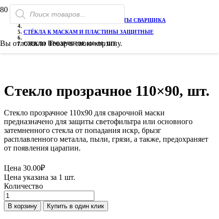
Поиск
РАСПРОДАЖА!
ГЛАВНАЯ
товаров
СРЕДСТВА ЗАЩИТЫ И ИНСТРУМЕНТЫ СВАРЩИКА
СТЁКЛА К МАСКАМ И ПЛАСТИНЫ ЗАЩИТНЫЕ
Вы отложили
Товар
в свою корзину.
СТЕКЛО ПРОЗРАЧНОЕ 110×90, ШТ.
Стекло прозрачное 110×90, шт.
Стекло прозрачное 110х90 для сварочной маски
предназначено для защиты светофильтра или основного
затемненного стекла от попадания искр, брызг
расплавленного металла, пыли, грязи, а также, предохраняет
от появления царапин.
Цена
30.00
₽
Цена указана за 1 шт.
Количество
Количество
товара
В корзину
Купить в один клик
Стекло