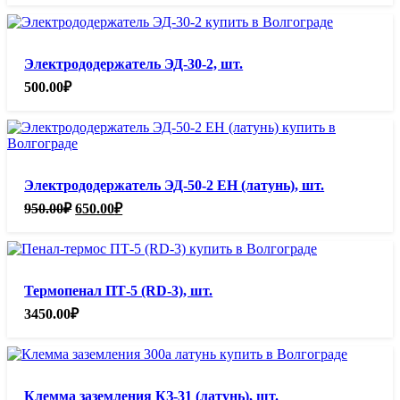
Электрододержатель ЭД-30-2, шт.
500.00
₽
Электрододержатель ЭД-50-2 ЕН (латунь), шт.
Первоначальная
Текущая
950.00
₽
650.00
₽
цена
цена:
составляла
650.00₽.
950.00₽.
Термопенал ПТ-5 (RD-3), шт.
3450.00
₽
Клемма заземления КЗ-31 (латунь), шт.