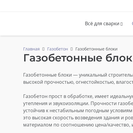
Поиск
товаров
Всё для сварки
Аналоги электродов LB-52U и ОК-46 ESAB
Товары для электросварочных работ
Вилки и розетки (кабельные и панельные)
Проволока порош
Средства 
Маски сварщика и защитные щитки
Стёкла к маскам и пласт
Главная
Газобетон
Газобетонные блоки
Газобетонные бло
Газобетонные блоки — уникальный строительн
высокой прочностью, огнестойкостью, влагос
Газобетон прост в обработке, имеет идеальн
утепления и звукоизоляции. Прочности газоб
устойчив к нестабильным погодным условиям 
это высокая скорость возведения здания и р
материалом по соотношению цена/качество, 