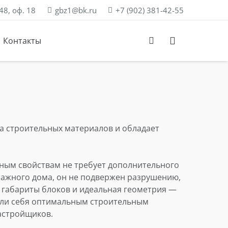
48, оф. 18
gbz1@bk.ru
+7 (902) 381-42-55
Контакты
Товары для газосварочных работ
Редукторы и регуляторы расхода газа
Держатель токосъемника
Диффузор для горелки
Каналы направляющие
Прокладки паронитовые
Круги для обработки металла
а строительных материалов и обладает
нным свойствам не требует дополнительного
тажного дома, он не подвержен разрушению,
 габариты блоков и идеальная геометрия —
вали себя оптимальным строительным
астройщиков.