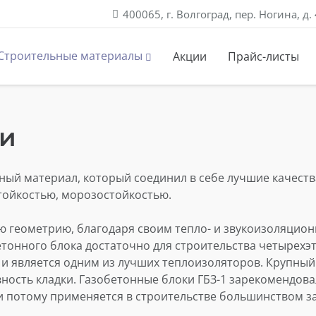
400065, г. Волгоград, пер. Ногина, д. 
Строительные материалы
Акции
Прайс-листы
ковая (самозащитная)
защиты и инструменты сварщика
ины защитные
Арматура стеклопластиковая и фиксаторы
Расходные материалы для горелок
Расходные материалы к редукторам
ки
ый материал, который соединил в себе лучшие качеств
тойкостью, морозостойкостью.
ую геометрию, благодаря своим тепло- и звукоизоляцио
етонного блока достаточно для строительства четырехэ
и является одним из лучших теплоизоляторов. Крупный
овность кладки. Газобетонные блоки ГБЗ-1 зарекомендо
и потому применяется в строительстве большинством з