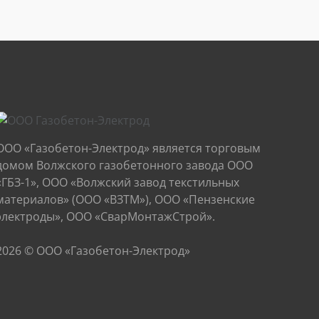
ООО «Газобетон-Электрод» является торговым
домом Волжского газобетонного завода ООО
«ГБЗ-1», ООО «Волжский завод текстильных
материалов» (ООО «ВЗТМ»), ООО «Пензенские
электроды», ООО «СварМонтажСтрой».
2026 © ООО «Газобетон-Электрод»