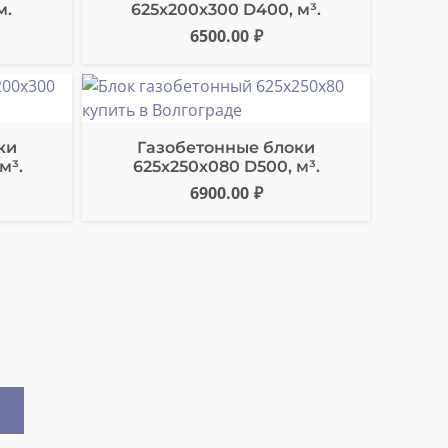
м.
625х200х300 D400, м³.
6500.00
₽
ки
Газобетонные блоки
м³.
625х250х080 D500, м³.
6900.00
₽