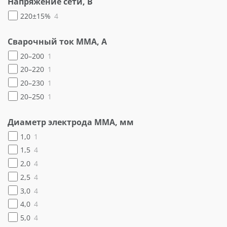
Напряжение сети, В
220±15%
4
Сварочный ток MMA, А
20–200
1
20–220
1
20–230
1
20–250
1
Диаметр электрода ММА, мм
1,0
1
1,5
4
2,0
4
2,5
4
3,0
4
4,0
4
5,0
4