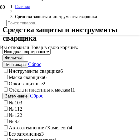
Главная
Средства защиты и инструменты сварщика
Средства защиты и инструменты
сварщика
Вы отложили
Товар
в свою корзину.
Фильтры
Сброс
Тип товара
Инструменты сварщика
6
Маска сварщика
6
Очки защитные
2
Стёкла и пластины к маскам
11
Сброс
Затемнение
№ 10
3
№ 11
2
№ 12
2
№ 9
2
Автозатемнение (Хамелеон)
4
Без затемнения
3