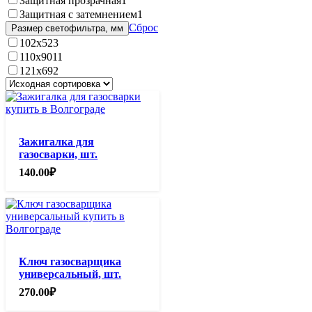
Защитная прозрачная
1
Защитная с затемнением
1
Сброс
Размер светофильтра, мм
102х52
3
110х90
11
121х69
2
Зажигалка для
газосварки, шт.
140.00
₽
Ключ газосварщика
универсальный, шт.
270.00
₽