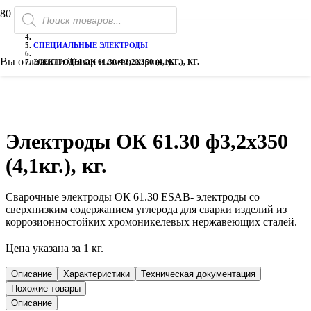
Поиск
ГЛАВНАЯ
товаров
ЭЛЕКТРОДЫ СВАРОЧНЫЕ
СПЕЦИАЛЬНЫЕ ЭЛЕКТРОДЫ
Вы отложили
Товар
в свою корзину.
ЭЛЕКТРОДЫ ОК 61.30 Ф3,2Х350 (4,1КГ.), КГ.
Электроды ОК 61.30 ф3,2х350
(4,1кг.), кг.
Сварочные электроды ОК 61.30 ESAB- электроды со
сверхнизким содержанием углерода для сварки изделий из
коррозионностойких хромоникелевых нержавеющих сталей.
Цена указана за 1 кг.
Описание
Характеристики
Техническая документация
Похожие товары
Описание