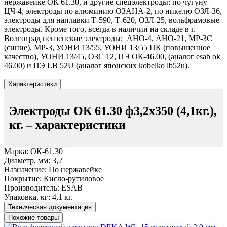
нержавейке ОК 61.30, и другие спецэлектроды: по чугуну
ЦЧ-4, электроды по алюминию ОЗАНА-2, по никелю ОЗЛ-36,
электроды для наплавки Т-590, Т-620, ОЗЛ-25, вольфрамовые
электроды. Кроме того, всегда в наличии на складе в г.
Волгоград пензенские электроды: АНО-4, АНО-21, МР-3С
(синие), МР-3, УОНИ 13/55, УОНИ 13/55 ПК (повышенное
качество), УОНИ 13/45, ОЗС 12, ПЭ ОК-46.00, (аналог esab ok
46.00) и ПЭ LB 52U (аналог японских kobelko lb52u).
Характеристики
Электроды ОК 61.30 ф3,2х350 (4,1кг.),
кг.
– характеристики
Марка:
ОК-61.30
Диаметр, мм:
3,2
Назначение:
По нержавейке
Покрытие:
Кисло-рутиловое
Производитель:
ESAB
Упаковка, кг:
4,1 кг.
Техническая документация
Похожие товары