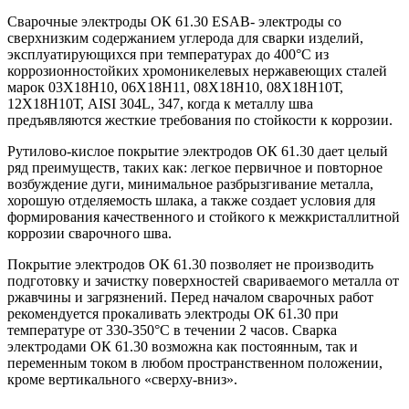
Сварочные электроды ОК 61.30 ESAB- электроды со
сверхнизким содержанием углерода для сварки изделий,
эксплуатирующихся при температурах до 400°С из
коррозионностойких хромоникелевых нержавеющих сталей
марок 03Х18Н10, 06Х18Н11, 08Х18Н10, 08Х18Н10Т,
12Х18Н10Т, AISI 304L, 347, когда к металлу шва
предъявляются жесткие требования по стойкости к коррозии.
Рутилово-кислое покрытие электродов ОК 61.30 дает целый
ряд преимуществ, таких как: легкое первичное и повторное
возбуждение дуги, минимальное разбрызгивание металла,
хорошую отделяемость шлака, а также создает условия для
формирования качественного и стойкого к межкристаллитной
коррозии сварочного шва.
Покрытие электродов ОК 61.30 позволяет не производить
подготовку и зачистку поверхностей свариваемого металла от
ржавчины и загрязнений. Перед началом сварочных работ
рекомендуется прокаливать электроды ОК 61.30 при
температуре от 330-350°С в течении 2 часов. Сварка
электродами ОК 61.30 возможна как постоянным, так и
переменным током в любом пространственном положении,
кроме вертикального «сверху-вниз».