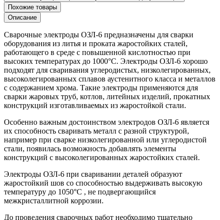
ф3
Похожие товары
(5кг),
Описание
кг.
Сварочные электроды ОЗЛ-6 предназначены для сварки
оборудования из литья и проката жаростойких сталей,
работающего в среде с повышенной кислотностью при
высоких температурах до 1000°С. Электроды ОЗЛ-6 хорошо
подходят для сваривания углеродистых, низколегированных,
высоколегированных сплавов аустенитного класса и металлов
с содержанием хрома. Такие электроды применяются для
сварки жаровых труб, котлов, литейных изделий, прокатных
конструкций изготавливаемых из жаростойкой стали.
Особенно важным достоинством электродов ОЗЛ-6 является
их способность сваривать металл с разной структурой,
например при сварке низколегированной или углеродистой
стали, появилась возможность добавлять элементы
конструкций с высоколегированных жаростойких сталей.
Электроды ОЗЛ-6 при сваривании деталей образуют
жаростойкий шов со способностью выдерживать высокую
температуру до 1050°С , не подвергающийся
межкристаллитной коррозии.
До проведения сварочных работ необходимо тщательно