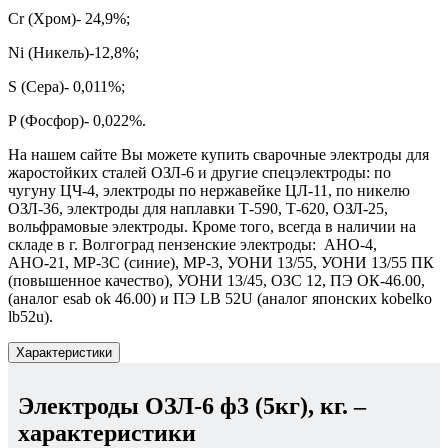
Сr (Хром)- 24,9%;
Ni (Никель)-12,8%;
S (Сера)- 0,011%;
P (Фосфор)- 0,022%.
На нашем сайте Вы можете купить сварочные электроды для
жаростойких сталей ОЗЛ-6 и другие спецэлектроды: по
чугуну ЦЧ-4, электроды по нержавейке ЦЛ-11, по никелю
ОЗЛ-36, электроды для наплавки Т-590, Т-620, ОЗЛ-25,
вольфрамовые электроды. Кроме того, всегда в наличии на
складе в г. Волгоград пензенские электроды: АНО-4,
АНО-21, МР-3С (синие), МР-3, УОНИ 13/55, УОНИ 13/55 ПК
(повышенное качество), УОНИ 13/45, ОЗС 12, ПЭ ОК-46.00,
(аналог esab ok 46.00) и ПЭ LB 52U (аналог японских kobelko
lb52u).
Характеристики
Электроды ОЗЛ-6 ф3 (5кг), кг.
–
характеристики