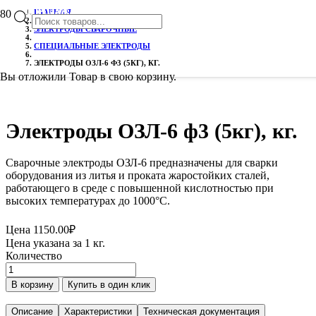
РАСПРОДАЖА!
РАСПРОДАЖА!
ГЛАВНАЯ
Поиск
ЭЛЕКТРОДЫ СВАРОЧНЫЕ
СПЕЦИАЛЬНЫЕ ЭЛЕКТРОДЫ
ЭЛЕКТРОДЫ ОЗЛ-6 Ф3 (5КГ), КГ.
товаров
Вы отложили
Товар
в свою корзину.
Электроды ОЗЛ-6 ф3 (5кг), кг.
Сварочные электроды ОЗЛ-6 предназначены для сварки
оборудования из литья и проката жаростойких сталей,
работающего в среде с повышенной кислотностью при
высоких температурах до 1000°С.
Цена
1150.00
₽
Цена указана за 1 кг.
Количество
Количество
товара
В корзину
Купить в один клик
Электроды
ОЗЛ-6
Описание
Характеристики
Техническая документация