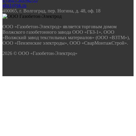
gbz1@bk.ru
400065, г. Волгоград, пер. Ногина, д. 48, оф. 18
ООО «Газобетон-Электрод» является торговым домом
Волжского газобетонного завода ООО «ГБЗ-1», ООО
«Волжский завод текстильных материалов» (ООО «ВЗТМ»),
ООО «Пензенские электроды», ООО «СварМонтажСтрой».
2026 © ООО «Газобетон-Электрод»