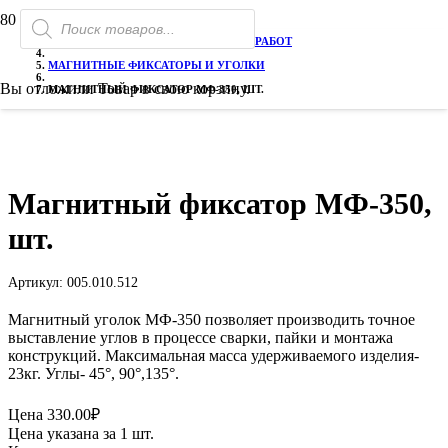
Поиск
РАСПРОДАЖА!
ГЛАВНАЯ
товаров
ТОВАРЫ ДЛЯ ЭЛЕКТРОСВАРОЧНЫХ РАБОТ
МАГНИТНЫЕ ФИКСАТОРЫ И УГОЛКИ
Вы отложили
Товар
в свою корзину.
МАГНИТНЫЙ ФИКСАТОР МФ-350, ШТ.
Магнитный фиксатор МФ-350,
шт.
Артикул:
005.010.512
Магнитный уголок МФ-350 позволяет производить точное
выставление углов в процессе сварки, пайки и монтажа
конструкций. Максимальная масса удерживаемого изделия-
23кг. Углы- 45°, 90°,135°.
Цена
330.00
₽
Цена указана за 1 шт.