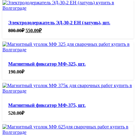
Электрододержатель ЭД-30-2 ЕН (латунь), шт.
Первоначальная
Текущая
800.00
₽
550.00
₽
цена
цена:
составляла
550.00₽.
800.00₽.
Магнитный фиксатор МФ-325, шт.
190.00
₽
Магнитный фиксатор МФ-375, шт.
520.00
₽