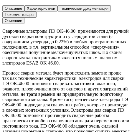
Описание
Характеристики
Техническая документация
Похожие товары
Описание
Сварочные электроды ПЭ ОК-46.00 применяются для ручной
дуговой сварки конструкций из углеродистой стали (с
содержанием углерода до 0,22%) в любых пространственных
положениях, в т.ч. вертикальном способом «сверху-вниз»,
обеспечивая получение мелкочешуйчатых швов. По своим
сварочным характеристикам являются полным аналогом
электродов ESAB OK 46.00.
Процесс сварки металла будет происходить заметно проще,
так как технические характеристики электродов для сварки
ПЭ ОК-46.00 позволяют сваривать заготовки влажного,
ржавого, плохо очищенного от окислов и других загрязнений
металла, не тратя времени на предварительную подготовку
свариваемого металла. Кроме того, пензенские электроды ПЭ
ОК-46.00 подходят для сварочных работ, которые происходят
в сложных монтажных условиях. Электроды для сварки ПЭ
ОК-46.00 позволяют производить сварочные работы
практически от любого сварочного аппарата переменного или
постоянного тока. ПЭ ОК-46.00 обладают очень сильной
адгезией покрытия к стержню, что позволяет сгибать электрод