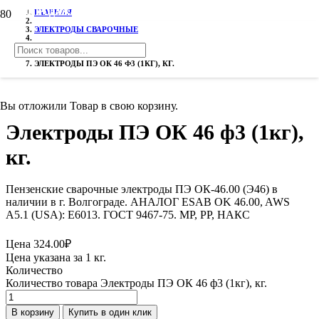
РАСПРОДАЖА!
РАСПРОДАЖА!
РАСПРОДАЖА!
ГЛАВНАЯ
ЭЛЕКТРОДЫ СВАРОЧНЫЕ
ПЕНЗЕНСКИЕ ЭЛЕКТРОДЫ
ЭЛЕКТРОДЫ ПЭ ОК 46 Ф3 (1КГ), КГ.
Вы отложили
Товар
в свою корзину.
Электроды ПЭ ОК 46 ф3 (1кг),
кг.
Пензенские сварочные электроды ПЭ ОК-46.00 (Э46) в
наличии в г. Волгограде. АНАЛОГ ESAB OK 46.00, AWS
A5.1 (USA): E6013. ГОСТ 9467-75. МР, РР, НАКС
Цена
324.00
₽
Цена указана за 1 кг.
Количество
Количество товара Электроды ПЭ ОК 46 ф3 (1кг), кг.
В корзину
Купить в один клик