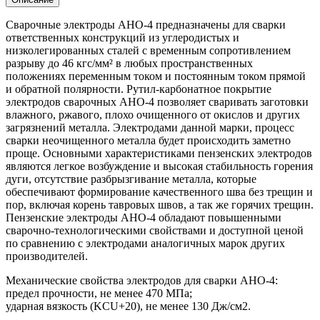
кг.
Сварочные электроды АНО-4 предназначены для сварки
ответственных конструкций из углеродистых и
низколегированных сталей с временным сопротивлением
разрыву до 46 кгс/мм² в любых пространственных
положениях переменным током и постоянным током прямой
и обратной полярности. Рутил-карбонатное покрытие
электродов сварочных АНО-4 позволяет сваривать заготовки
влажного, ржавого, плохо очищенного от окислов и других
загрязнений металла. Электродами данной марки, процесс
сварки неочищенного металла будет происходить заметно
проще. Основными характеристиками пензенских электродов
являются легкое возбуждение и высокая стабильность горения
дуги, отсутствие разбрызгивание металла, которые
обеспечивают формирование качественного шва без трещин и
пор, включая корень тавровых швов, а так же горячих трещин.
Пензенские электроды АНО-4 обладают повышенными
сварочно-технологическими свойствами и доступной ценой
по сравнению с электродами аналогичных марок других
производителей.
Механические свойства электродов для сварки АНО-4:
предел прочности, не менее 470 МПа;
ударная вязкость (KCU+20), не менее 130 Дж/см2.