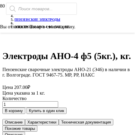
Поиск
РАСПРОДАЖА!
ГЛАВНАЯ
товаров
ЭЛЕКТРОДЫ СВАРОЧНЫЕ
ПЕНЗЕНСКИЕ ЭЛЕКТРОДЫ
Вы отложили
Товар
в свою корзину.
ЭЛЕКТРОДЫ АНО-4 Ф5 (5КГ.), КГ.
Электроды АНО-4 ф5 (5кг.), кг.
Пензенские сварочные электроды АНО-21 (Э46) в наличии в
г. Волгограде. ГОСТ 9467-75. МР, РР, НАКС
Цена
207.00
₽
Цена указана за 1 кг.
Количество
Количество
товара
В корзину
Купить в один клик
Электроды
АНО-4
Описание
Характеристики
Техническая документация
ф5
Похожие товары
(5кг.),
Описание