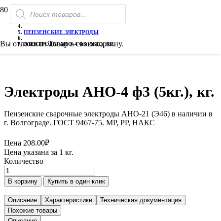
Поиск
ГЛАВНАЯ
товаров
ЭЛЕКТРОДЫ СВАРОЧНЫЕ
ПЕНЗЕНСКИЕ ЭЛЕКТРОДЫ
Вы отложили
Товар
в свою корзину.
ЭЛЕКТРОДЫ АНО-4 Ф3 (5КГ.), КГ.
Электроды АНО-4 ф3 (5кг.), кг.
Пензенские сварочные электроды АНО-21 (Э46) в наличии в
г. Волгограде. ГОСТ 9467-75. МР, РР, НАКС
Цена
208.00
₽
Цена указана за 1 кг.
Количество
Количество
товара
В корзину
Купить в один клик
Электроды
АНО-4
Описание
Характеристики
Техническая документация
ф3
Похожие товары
(5кг.),
Описание