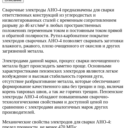
кг.
Сварочные электроды АНО-4 предназначены для сварки
ответственных конструкций из углеродистых и
низколегированных сталей с временным сопротивлением
разрыву до 46 кгс/мм² в любых пространственных
положениях переменным током и постоянным током прямой
и обратной полярности. Рутил-карбонатное покрытие
электродов сварочных АНО-4 позволяет сваривать заготовки
влажного, ржавого, плохо очищенного от окислов и других
загрязнений металла.
Электродами данной марки, процесс сварки неочищенного
металла будет происходить заметно проще. Основными
характеристиками пензенских электродов являются легкое
возбуждение и высокая стабильность горения дуги,
отсутствие разбрызгивание металла, которые обеспечивают
формирование качественного шва без трещин и пор, включая
корень тавровых швов, а так же горячих трещин. Пензенские
электроды АНО-4 обладают повышенными сварочно-
технологическими свойствами и доступной ценой по
сравнению с электродами аналогичных марок других
производителей.
Механические свойства электродов для сварки АНО-4:
предел прочности, не менее 470 МПа;