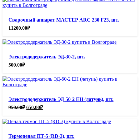
Сварочный аппарат МАСТЕР ARC 230 F23, шт.
11200.00
₽
Электрододержатель ЭД-30-2, шт.
500.00
₽
Электрододержатель ЭД-50-2 ЕН (латунь), шт.
Первоначальная
Текущая
950.00
₽
650.00
₽
цена
цена:
составляла
650.00₽.
950.00₽.
Термопенал ПТ-5 (RD-3), шт.