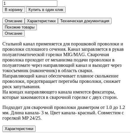
Количество
товара
В корзину
Купить в один клик
Канал
направляющий
Описание
Характеристики
Техническая документация
3м
Похожие товары
(1,0-
Описание
1,2
мм),
Стальной канал применяется для порошковой проволоки и
шт.
проволоки сплошного сечения. Канал заправляется в рукав
полуавтоматической горелки MIG/MAG. Сварочная
проволока проходит от механизма подачи проволоки в
полуавтомате через направляющий канал и выходит через
токосъемник (наконечник) в область сварки.
Направляющий канал обеспечивает плавное скольжение
проволоки, предотвращает перегибы проволоки, снижает
риск запутывания.
На концах направляющего канала имеются фиксаторы,
которые зажимаются в сварочной горелке с двух сторон.
Подходит для сварочной проволоки диаметром от 1.0 до 1.2
мм. Длина канала- 3 м. Цвет канала- красный. Совместим с
горелкой MP 24/25.
Характеристики