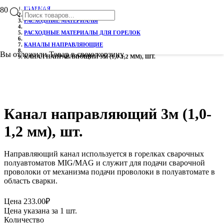
РАСПРОДАЖА!
ГЛАВНАЯ
Поиск
РАСХОДНЫЕ МАТЕРИАЛЫ
РАСХОДНЫЕ МАТЕРИАЛЫ ДЛЯ ГОРЕЛОК
КАНАЛЫ НАПРАВЛЯЮЩИЕ
товаров
Вы отложили
Товар
в свою корзину.
КАНАЛ НАПРАВЛЯЮЩИЙ 3М (1,0-1,2 ММ), ШТ.
Канал направляющий 3м (1,0-
1,2 мм), шт.
Направляющий канал используется в горелках сварочных
полуавтоматов MIG/MAG и служит для подачи сварочной
проволоки от механизма подачи проволоки в полуавтомате в
область сварки.
Цена
233.00
₽
Цена указана за 1 шт.
Количество