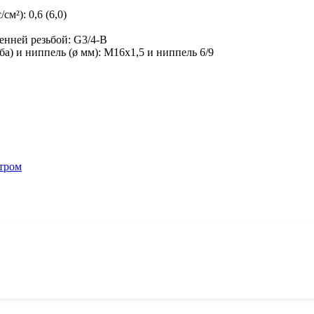
/см²):
0,6 (6,0)
ренней резьбой:
G3/4-B
ба) и ниппель (ø мм):
M16х1,5 и ниппель 6/9
етром