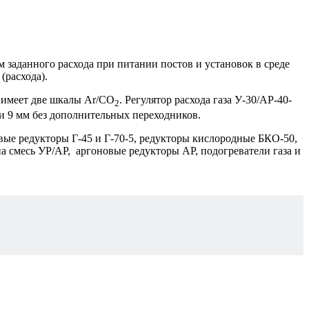
м заданного расхода при питании постов и установок в среде
(расхода).
я имеет две шкалы Ar/CO
. Регулятор расхода газа У-30/АР-40-
2
и 9 мм без дополнительных переходников.
иевые редукторы Г-45 и Г-70-5, редукторы кислородные БКО-50,
 смесь УР/АР, аргоновые редукторы АР, подогреватели газа и