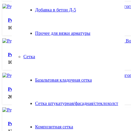
Добавка в бетон Д-5
Редуктор пропановый БПО-5-3А, шт.
1070.00
₽
Прочее для вязки арматуры
Редуктор пропановый БПО-5-5 мини, шт.
Сетка
1070.00
₽
Базальтовая кладочная сетка
Редуктор пропановый БПО-5-КР, шт.
2650.00
₽
Сетка штукатурная/фасадная/стеклохолст
Редуктор углекислотный УР-6 мини, шт.
Композитная сетка