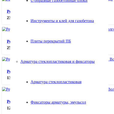
U-образные газобетонные блоки
Регулятор расхода газа гелиевый Г-70-5, шт.
2374.00
₽
Инструменты и клей для газобетона
Плиты перекрытий ПБ
Редуктор ацетиленовый БАО-5-5, шт.
2562.00
₽
Арматура стеклопластиковая и фиксаторы
Редуктор кислородный БКО-50 мини, шт.
1310.00
₽
Арматура стеклопластиковая
Редуктор кислородный БКО-50-12,5, шт.
Фиксаторы арматуры, эмульсол
1290.00
₽