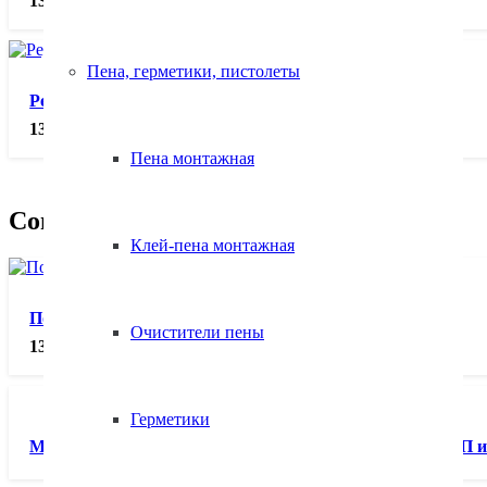
1310.00
₽
Пена, герметики, пистолеты
Редуктор углекислотный УР-6-6, шт.
1310.00
₽
Пена монтажная
Сопутствующие товары
Клей-пена монтажная
Подогреватель газов ПЭГ-1 (220V)
Очистители пены
1300.00
₽
Герметики
Мундштук наружный пропановый № 1П к резакам Р1П и