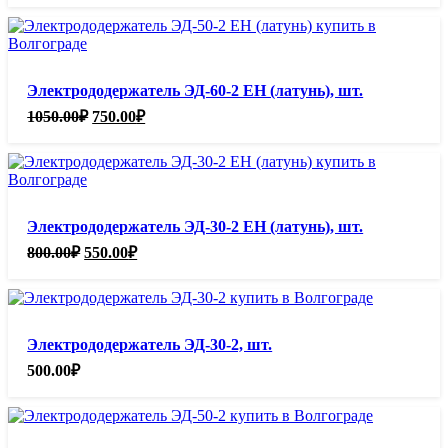
Электрододержатель ЭД-60-2 ЕН (латунь), шт.
Первоначальная
Текущая
1050.00
₽
750.00
₽
цена
цена:
составляла
750.00₽.
1050.00₽.
Электрододержатель ЭД-30-2 ЕН (латунь), шт.
Первоначальная
Текущая
800.00
₽
550.00
₽
цена
цена:
составляла
550.00₽.
800.00₽.
Электрододержатель ЭД-30-2, шт.
500.00
₽