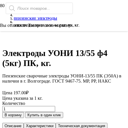
Поиск
РАСПРОДАЖА!
РАСПРОДАЖА!
ГЛАВНАЯ
товаров
ЭЛЕКТРОДЫ СВАРОЧНЫЕ
ПЕНЗЕНСКИЕ ЭЛЕКТРОДЫ
Вы отложили
Товар
в свою корзину.
ЭЛЕКТРОДЫ УОНИ 13/55 Ф4 (5КГ) ПК, КГ.
Электроды УОНИ 13/55 ф4
(5кг) ПК, кг.
Пензенские сварочные электроды УОНИ-13/55 ПК (Э50А) в
наличии в г. Волгограде. ГОСТ 9467-75. МР, РР, НАКС
Цена
197.00
₽
Цена указана за 1 кг.
Количество
Количество
товара
В корзину
Купить в один клик
Электроды
УОНИ
Описание
Характеристики
Техническая документация