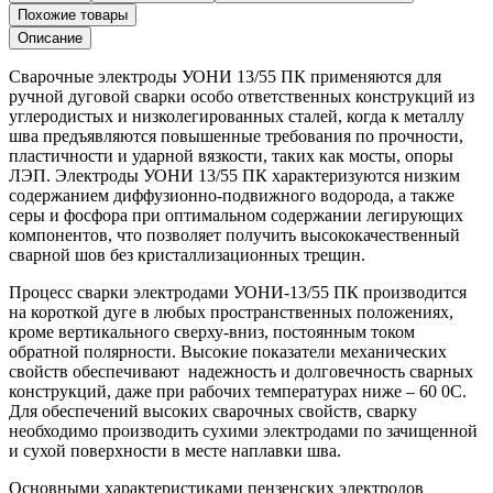
13/55
Похожие товары
ф4
Описание
(5кг)
ПК,
Сварочные электроды УОНИ 13/55 ПК применяются для
кг.
ручной дуговой сварки особо ответственных конструкций из
углеродистых и низколегированных сталей, когда к металлу
шва предъявляются повышенные требования по прочности,
пластичности и ударной вязкости, таких как мосты, опоры
ЛЭП. Электроды УОНИ 13/55 ПК характеризуются низким
содержанием диффузионно-подвижного водорода, а также
серы и фосфора при оптимальном содержании легирующих
компонентов, что позволяет получить высококачественный
сварной шов без кристаллизационных трещин.
Процесс сварки электродами УОНИ-13/55 ПК производится
на короткой дуге в любых пространственных положениях,
кроме вертикального сверху-вниз, постоянным током
обратной полярности. Высокие показатели механических
свойств обеспечивают надежность и долговечность сварных
конструкций, даже при рабочих температурах ниже – 60 0С.
Для обеспечений высоких сварочных свойств, сварку
необходимо производить сухими электродами по зачищенной
и сухой поверхности в месте наплавки шва.
Основными характеристиками пензенских электродов