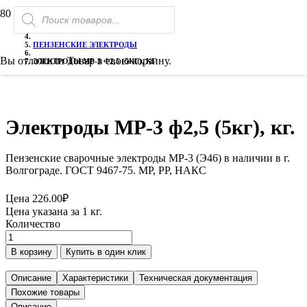
Поиск
РАСПРОДАЖА!
РАСПРОДАЖА!
РАСПРОДАЖА!
ГЛАВНАЯ
товаров
ЭЛЕКТРОДЫ СВАРОЧНЫЕ
ПЕНЗЕНСКИЕ ЭЛЕКТРОДЫ
Вы отложили
Товар
в свою корзину.
ЭЛЕКТРОДЫ МР-3 Ф2,5 (5КГ), КГ.
Электроды МР-3 ф2,5 (5кг), кг.
Пензенские сварочные электроды МР-3 (Э46) в наличии в г.
Волгограде. ГОСТ 9467-75. МР, РР, НАКС
Цена
226.00
₽
Цена указана за 1 кг.
Количество
Количество
товара
В корзину
Купить в один клик
Электроды
МР-3
Описание
Характеристики
Техническая документация
ф2,5
Похожие товары
(5кг),
Описание