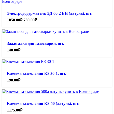
Электрододержатель ЭД-60-2 ЕН (латунь), шт.
Первоначальная
Текущая
1050.00
₽
750.00
₽
цена
цена:
составляла
750.00₽.
1050.00₽.
Зажигалка для газосварки, шт.
140.00
₽
Клемма заземления КЗ 30-1, шт.
190.00
₽
Клемма заземления КЗ-50 (латунь), шт.
1175.00
₽