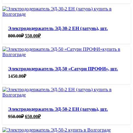
Электрододержатель ЭД-30-2 ЕН (латунь), шт.
Первоначальная
Текущая
800.00
₽
550.00
₽
цена
цена:
составляла
550.00₽.
800.00₽.
Электрододержатель ЭД-50 «Сатурн ПРОФИ», шт.
1450.00
₽
Электрододержатель ЭД-50-2 ЕН (латунь), шт.
Первоначальная
Текущая
950.00
₽
650.00
₽
цена
цена:
составляла
650.00₽.
950.00₽.