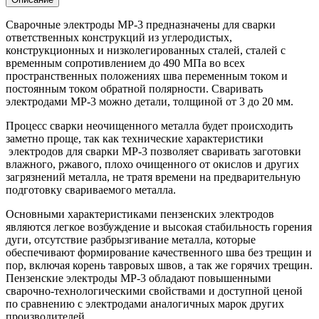
кг.
Сварочные электроды МР-3 предназначены для сварки
ответственных конструкций из углеродистых,
конструкционных и низколегированных сталей, сталей с
временным сопротивлением до 490 МПа во всех
пространственных положениях шва переменным током и
постоянным током обратной полярности. Сваривать
электродами МР-3 можно детали, толщиной от 3 до 20 мм.
Процесс сварки неочищенного металла будет происходить
заметно проще, так как технические характеристики
электродов для сварки МР-3 позволяет сваривать заготовки
влажного, ржавого, плохо очищенного от окислов и других
загрязнений металла, не тратя времени на предварительную
подготовку свариваемого металла.
Основными характеристиками пензенских электродов
являются легкое возбуждение и высокая стабильность горения
дуги, отсутствие разбрызгивание металла, которые
обеспечивают формирование качественного шва без трещин и
пор, включая корень тавровых швов, а так же горячих трещин.
Пензенские электроды МР-3 обладают повышенными
сварочно-технологическими свойствами и доступной ценой
по сравнению с электродами аналогичных марок других
производителей.