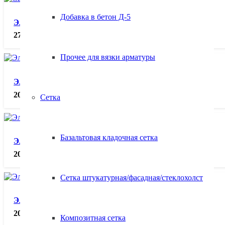
Добавка в бетон Д-5
Электроды АНО-21 ф4 (5кг.), кг.
270.00
₽
Прочее для вязки арматуры
Электроды АНО-4 ф3 (5кг.), кг.
208.00
₽
Сетка
Базальтовая кладочная сетка
Электроды АНО-4 ф4 (5кг.), кг.
208.00
₽
Сетка штукатурная/фасадная/стеклохолст
Электроды АНО-4 ф5 (5кг.), кг.
207.00
₽
Композитная сетка