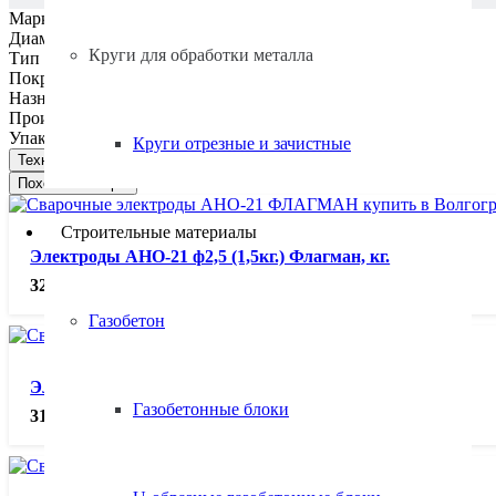
Марка:
АНО-21
Диаметр, мм:
4,0
Круги для обработки металла
Тип наплавленного металла:
Э46
Покрытие:
Рутиловое
Назначение:
Для конструкций из углеродистой стали
Производитель:
Пензенские Электроды
Упаковка, кг:
1,9 кг.
Круги отрезные и зачистные
Техническая документация
Похожие товары
Строительные материалы
Электроды АНО-21 ф2,5 (1,5кг.) Флагман, кг.
328.00
₽
Газобетон
Электроды АНО-21 ф2,5 (1кг.), кг.
Газобетонные блоки
312.00
₽