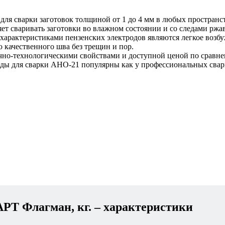
сварки заготовок толщиной от 1 до 4 мм в любых пространств
яет сваривать заготовки во влажном состоянии и со следами рж
рактеристиками пензенских электродов являются легкое возбуж
 качественного шва без трещин и пор.
о-технологическими свойствами и доступной ценой по сравне
оды для сварки АНО-21 популярны как у профессиональных свар
РТ Флагман, кг.
– характеристики