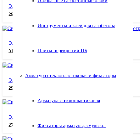
U-образные газобетонные блоки
Электроды АНО-21 ф2,5 (5кг.), кг.
290.00
₽
Инструменты и клей для газобетона
Электроды АНО-21 ф3 (1,5кг.) Флагман, кг.
Плиты перекрытий ПБ
310.00
₽
Арматура стеклопластиковая и фиксаторы
Электроды АНО-21 ф3 (1кг.), кг.
294.00
₽
Арматура стеклопластиковая
Электроды АНО-21 ф3 (5кг.), кг.
271.00
₽
Фиксаторы арматуры, эмульсол