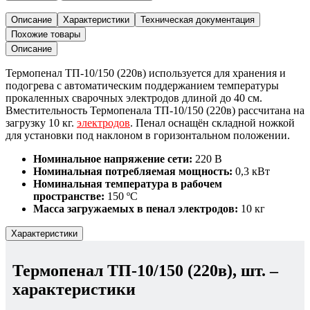
Термопенал
ТП-10/150
Описание
Характеристики
Техническая документация
(220в),
Похожие товары
шт.
Описание
Термопенал ТП-10/150 (220в) используется для хранения и
подогрева с автоматическим поддержанием температуры
прокаленных сварочных электродов длиной до 40 см.
Вместительность Термопенала ТП-10/150 (220в) рассчитана на
загрузку 10 кг.
электродов
. Пенал оснащён складной ножкой
для установки под наклоном в горизонтальном положении.
Номинальное напряжение сети:
220 В
Номинальная потребляемая мощность:
0,3 кВт
Номинальная температура в рабочем
пространстве:
150 ºС
Масса загружаемых в пенал электродов:
10 кг
Характеристики
Термопенал ТП-10/150 (220в), шт.
–
характеристики