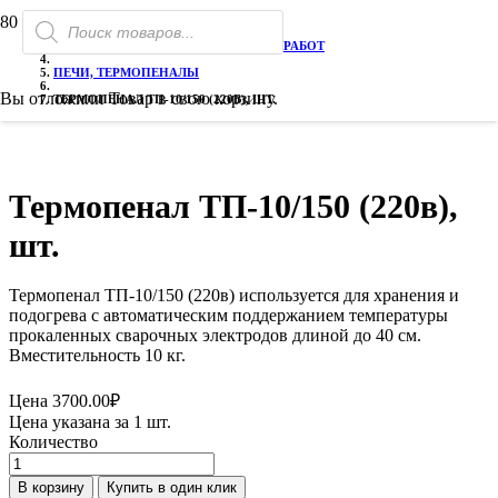
Поиск
ГЛАВНАЯ
товаров
ТОВАРЫ ДЛЯ ЭЛЕКТРОСВАРОЧНЫХ РАБОТ
ПЕЧИ, ТЕРМОПЕНАЛЫ
Вы отложили
Товар
в свою корзину.
ТЕРМОПЕНАЛ ТП-10/150 (220В), ШТ.
Термопенал ТП-10/150 (220в),
шт.
Термопенал ТП-10/150 (220в) используется для хранения и
подогрева с автоматическим поддержанием температуры
прокаленных сварочных электродов длиной до 40 см.
Вместительность 10 кг.
Цена
3700.00
₽
Цена указана за 1 шт.
Количество
Количество
товара
В корзину
Купить в один клик