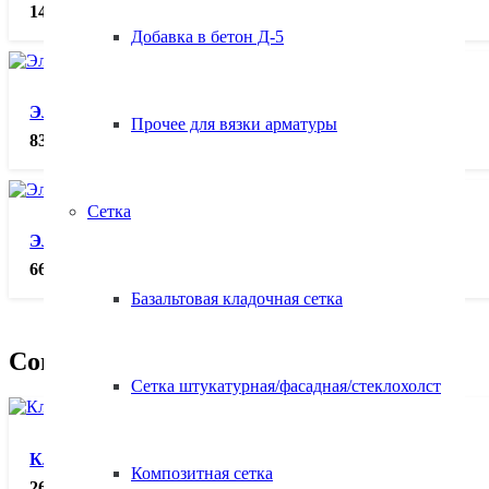
1450.00
₽
Добавка в бетон Д-5
Электрододержатель ЭД-50-2-I, шт.
Прочее для вязки арматуры
830.00
₽
Сетка
Электрододержатель ЭД-30-2-I, шт.
660.00
₽
Базальтовая кладочная сетка
Сопутствующие товары
Сетка штукатурная/фасадная/стеклохолст
Клемма заземления КЗ 50-1, шт.
Композитная сетка
260.00
₽