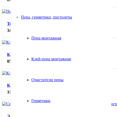
Пена, герметики, пистолеты
Термопенал ПТ-5 (RD-3), шт.
3450.00
₽
Пена монтажная
Клемма заземления КЗ-31 (латунь), шт.
Клей-пена монтажная
855.00
₽
Очистители пены
Клемма заземления магнитная МКЗ-30-01, шт.
330.00
₽
Герметики
Электроды АНО-21 ф2,5 (1,5кг.) Флагман, кг.