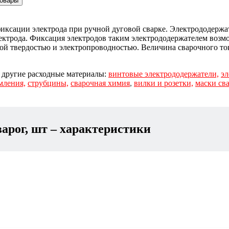
товары
иксации электрода при ручной дуговой сварке. Электрододер
лектрода. Фиксация электродов таким электрододержателем воз
ой твердостью и электропроводностью. Величина сварочного то
 другие расходные материалы:
винтовые электрододержатели,
эл
мления,
струбцины,
сварочная химия
,
вилки и розетки,
маски св
арог, шт
– характеристики