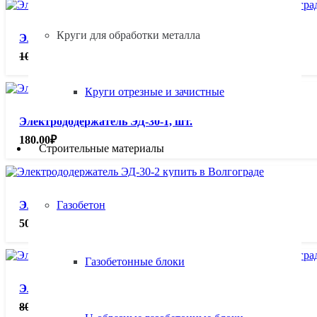
Круги для обработки металла
Электрододержатель ЭД-60-2 ЕН (латунь), шт.
Первоначальная
Текущая
1050.00
₽
750.00
₽
цена
цена:
составляла
750.00₽.
Круги отрезные и зачистные
1050.00₽.
Электрододержатель ЭД-30-1, шт.
180.00
₽
Строительные материалы
Газобетон
Электрододержатель ЭД-30-2, шт.
500.00
₽
Газобетонные блоки
Электрододержатель ЭД-30-2 ЕН (латунь), шт.
Первоначальная
Текущая
800.00
₽
550.00
₽