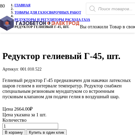
Поиск
ГЛАВНАЯ
товаров
ТОВАРЫ ДЛЯ ГАЗОСВАРОЧНЫХ РАБОТ
РЕДУКТОРЫ И РЕГУЛЯТОРЫ РАСХОДА ГАЗА
Вы отложили
Товар
в свою
РЕДУКТОР ГЕЛИЕВЫЙ Г-45, ШТ.
Редуктор гелиевый Г-45, шт.
Артикул:
001.010.522
Гелиевый редуктор Г-45 предназначен для накачки латексных
шаров гелием в интервале температур. Редуктор снабжен
специальным резиновым мундштуком со встроенным
пусковым клапаном для подачи гелия в воздушный шар.
Цена
2664.00
₽
Цена указана за 1 шт.
Количество
Количество
товара
В корзину
Купить в один клик