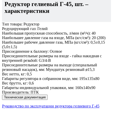
Редуктор гелиевый Г-45, шт.
–
характеристики
Тип товара:
Редуктор
Редуцирующий газ:
Гелий
Наибольшая пропускная способность, л/мин (м³/ч):
40
Наибольшее давление газа на входе, МПа (кгс/см²):
20 (200)
Наибольшее рабочее давление газа, МПа (кгс/см²):
0,5±0,15
(5,0±1,5)
Присоединение к баллону:
Осевое
Присоединительные размеры на входе - гайка накидная с
внутренней резьбой:
G3/4-B
Присоединительные размеры на выходе (специальный
резиновый насадок), мм:
Мундштук резиновый ø15,3
Вес нетто, кг:
0,5
Габариты регулятора в собранном виде, мм:
195х135х80
Вес брутто, кг:
0,6
Габариты индивидуальной упаковки, мм:
160х140х90
Производитель:
ПТК
Техническая документация
Руководство по эксплуатации редуктора гелиевого Г-45