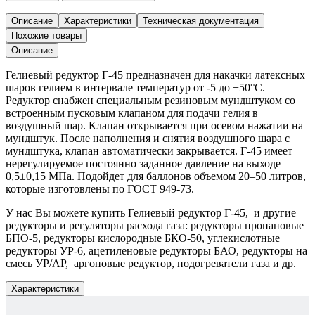
Редуктор
гелиевый
Описание
Характеристики
Техническая документация
Г-45,
Похожие товары
шт.
Описание
Гелиевый редуктор Г-45 предназначен для накачки латексных
шаров гелием в интервале температур от -5 до +50°С.
Редуктор снабжен специальным резиновым мундштуком со
встроенным пусковым клапаном для подачи гелия в
воздушный шар. Клапан открывается при осевом нажатии на
мундштук. После наполнения и снятия воздушного шара с
мундштука, клапан автоматически закрывается. Г-45 имеет
нерегулируемое постоянно заданное давление на выходе
0,5±0,15 МПа. Подойдет для баллонов объемом 20–50 литров,
которые изготовлены по ГОСТ 949-73.
У нас Вы можете купить Гелиевый редуктор Г-45, и другие
редукторы и регуляторы расхода газа: редукторы пропановые
БПО-5, редукторы кислородные БКО-50, углекислотные
редукторы УР-6, ацетиленовые редукторы БАО, редукторы на
смесь УР/АР, аргоновые редуктор, подогреватели газа и др.
Характеристики