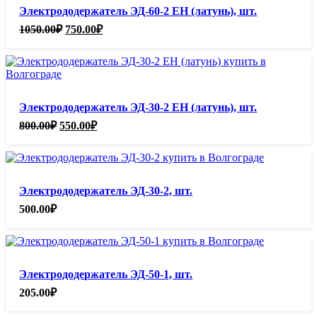
Электрододержатель ЭД-60-2 ЕН (латунь), шт.
Первоначальная
Текущая
1050.00
₽
750.00
₽
цена
цена:
составляла
750.00₽.
1050.00₽.
Электрододержатель ЭД-30-2 ЕН (латунь), шт.
Первоначальная
Текущая
800.00
₽
550.00
₽
цена
цена:
составляла
550.00₽.
800.00₽.
Электрододержатель ЭД-30-2, шт.
500.00
₽
Электрододержатель ЭД-50-1, шт.
205.00
₽