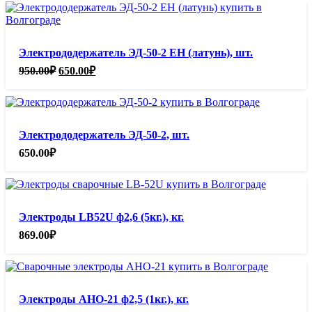
Электрододержатель ЭД-50-2 ЕН (латунь), шт.
Первоначальная
Текущая
950.00
₽
650.00
₽
цена
цена:
составляла
650.00₽.
950.00₽.
Электрододержатель ЭД-50-2, шт.
650.00
₽
Электроды LB52U ф2,6 (5кг.), кг.
869.00
₽
Электроды АНО-21 ф2,5 (1кг.), кг.