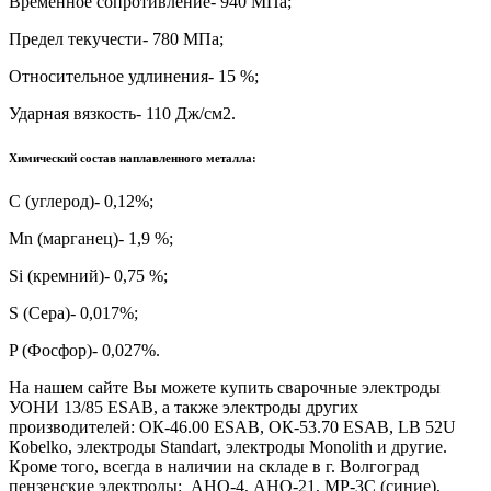
Временное сопротивление- 940 МПа;
Предел текучести- 780 МПа;
Относительное удлинения- 15 %;
Ударная вязкость- 110 Дж/см2.
Химический состав наплавленного металла:
С (углерод)- 0,12%;
Mn (марганец)- 1,9 %;
Si (кремний)- 0,75 %;
S (Сера)- 0,017%;
P (Фосфор)- 0,027%.
На нашем сайте Вы можете купить сварочные электроды
УОНИ 13/85 ESAB, а также электроды других
производителей: ОК-46.00 ESAB, ОК-53.70 ESAB, LB 52U
Кobelko, электроды Standart, электроды Monolith и другие.
Кроме того, всегда в наличии на складе в г. Волгоград
пензенские электроды: АНО-4, АНО-21, МР-3С (синие),