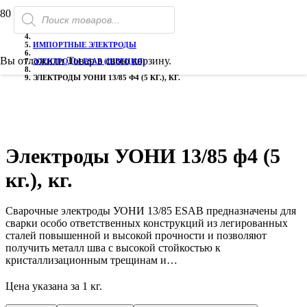
Поиск
РАСПРОДАЖА!
РАСПРОДАЖА!
РАСПРОДАЖА!
ГЛАВНАЯ
товаров
ЭЛЕКТРОДЫ СВАРОЧНЫЕ
ИМПОРТНЫЕ ЭЛЕКТРОДЫ
Вы отложили
Товар
в свою корзину.
ЭЛЕКТРОДЫ ESAB (ШВЕЦИЯ)
ЭЛЕКТРОДЫ УОНИ 13/85 Ф4 (5 КГ.), КГ.
Электроды УОНИ 13/85 ф4 (5
кг.), кг.
Сварочные электроды УОНИ 13/85 ESAB предназначены для
сварки особо ответственных конструкций из легированных
сталей повышенной и высокой прочности и позволяют
получить металл шва с высокой стойкостью к
кристаллизационным трещинам и…
Цена указана за 1 кг.