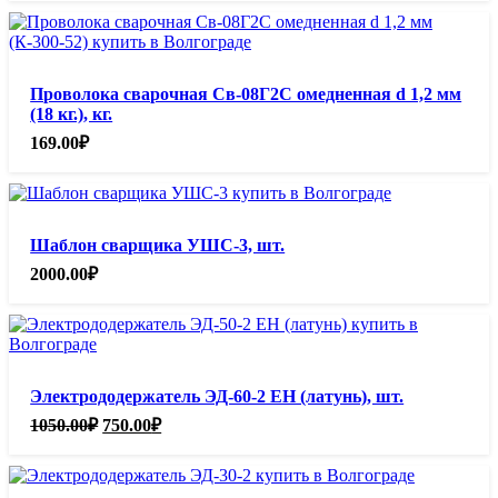
Проволока сварочная Св-08Г2С омедненная d 1,2 мм
(18 кг.), кг.
169.00
₽
Шаблон сварщика УШС-3, шт.
2000.00
₽
Электрододержатель ЭД-60-2 ЕН (латунь), шт.
Первоначальная
Текущая
1050.00
₽
750.00
₽
цена
цена:
составляла
750.00₽.
1050.00₽.