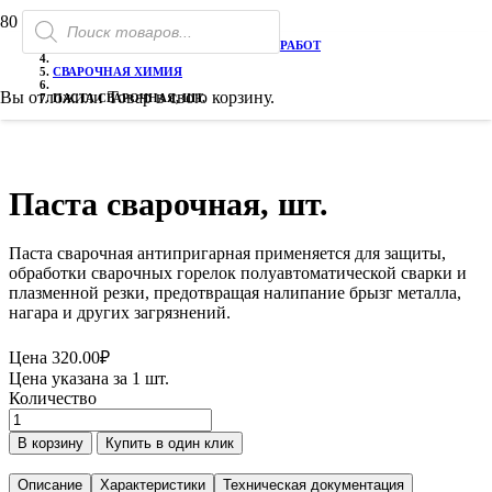
Поиск
РАСПРОДАЖА!
РАСПРОДАЖА!
ГЛАВНАЯ
товаров
ТОВАРЫ ДЛЯ ЭЛЕКТРОСВАРОЧНЫХ РАБОТ
СВАРОЧНАЯ ХИМИЯ
Вы отложили
Товар
в свою корзину.
ПАСТА СВАРОЧНАЯ, ШТ.
Паста сварочная, шт.
Паста сварочная антипригарная применяется для защиты,
обработки сварочных горелок полуавтоматической сварки и
плазменной резки, предотвращая налипание брызг металла,
нагара и других загрязнений.
Цена
320.00
₽
Цена указана за 1 шт.
Количество
Количество
товара
В корзину
Купить в один клик
Паста
сварочная,
Описание
Характеристики
Техническая документация