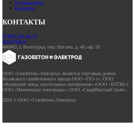
Условия сайта
Контакты
КОНТАКТЫ
8 (902) 381-42-55
gbz1@bk.ru
400065, г. Волгоград, пер. Ногина, д. 48, оф. 18
ООО «Газобетон-Электрод» является торговым домом
Волжского газобетонного завода ООО «ГБЗ-1», ООО
«Волжский завод текстильных материалов» (ООО «ВЗТМ»),
ООО «Пензенские электроды», ООО «СварМонтажСтрой».
2026 © ООО «Газобетон-Электрод»