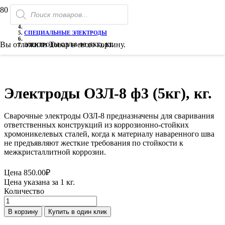
Поиск
РАСПРОДАЖА!
ГЛАВНАЯ
товаров
ЭЛЕКТРОДЫ СВАРОЧНЫЕ
СПЕЦИАЛЬНЫЕ ЭЛЕКТРОДЫ
Вы отложили
Товар
в свою корзину.
ЭЛЕКТРОДЫ ОЗЛ-8 Ф3 (5КГ), КГ.
Электроды ОЗЛ-8 ф3 (5кг), кг.
Сварочные электроды ОЗЛ-8 предназначены для сваривания
ответственных конструкций из коррозионно-стойких
хромоникелевых сталей, когда к материалу наваренного шва
не предъявляют жесткие требования по стойкости к
межкристаллитной коррозии.
Цена
850.00
₽
Цена указана за 1 кг.
Количество
Количество
товара
В корзину
Купить в один клик
Электроды