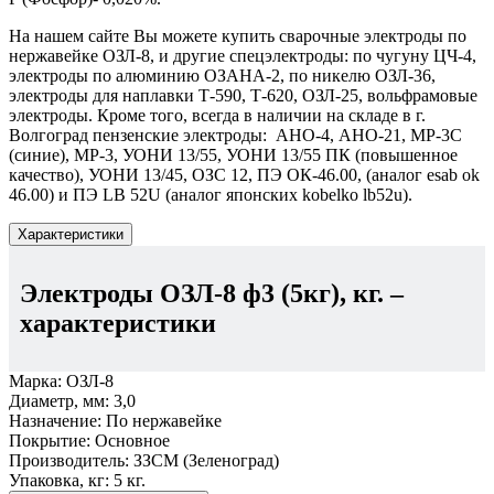
На нашем сайте Вы можете купить сварочные электроды по
нержавейке ОЗЛ-8, и другие спецэлектроды: по чугуну ЦЧ-4,
электроды по алюминию ОЗАНА-2, по никелю ОЗЛ-36,
электроды для наплавки Т-590, Т-620, ОЗЛ-25, вольфрамовые
электроды. Кроме того, всегда в наличии на складе в г.
Волгоград пензенские электроды: АНО-4, АНО-21, МР-3С
(синие), МР-3, УОНИ 13/55, УОНИ 13/55 ПК (повышенное
качество), УОНИ 13/45, ОЗС 12, ПЭ ОК-46.00, (аналог esab ok
46.00) и ПЭ LB 52U (аналог японских kobelko lb52u).
Характеристики
Электроды ОЗЛ-8 ф3 (5кг), кг.
–
характеристики
Марка:
ОЗЛ-8
Диаметр, мм:
3,0
Назначение:
По нержавейке
Покрытие:
Основное
Производитель:
ЗЗСМ (Зеленоград)
Упаковка, кг:
5 кг.