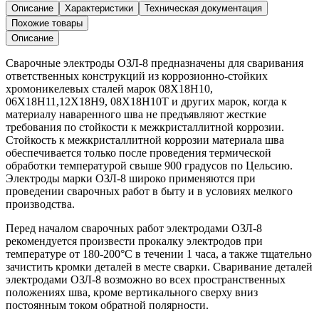
ОЗЛ-8
Описание
Характеристики
Техническая документация
ф3
Похожие товары
(5кг),
Описание
кг.
Сварочные электроды ОЗЛ-8 предназначены для сваривания
ответственных конструкций из коррозионно-стойких
хромоникелевых сталей марок 08Х18Н10,
06Х18Н11,12Х18Н9, 08Х18Н10Т и других марок, когда к
материалу наваренного шва не предъявляют жесткие
требования по стойкости к межкристаллитной коррозии.
Стойкость к межкристаллитной коррозии материала шва
обеспечивается только после проведения термической
обработки температурой свыше 900 градусов по Цельсию.
Электроды марки ОЗЛ-8 широко применяются при
проведении сварочных работ в быту и в условиях мелкого
производства.
Перед началом сварочных работ электродами ОЗЛ-8
рекомендуется произвести прокалку электродов при
температуре от 180-200°С в течении 1 часа, а также тщательно
зачистить кромки деталей в месте сварки. Сваривание деталей
электродами ОЗЛ-8 возможно во всех пространственных
положениях шва, кроме вертикального сверху вниз
постоянным током обратной полярности.