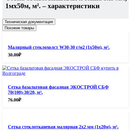
м².
1мх50м, м².
– характеристики
Техническая документация
Похожие товары
Малярный стеклохолст W30-30 г/м2 (1х50м), м².
30.00
₽
Сетка базальтовая фасадная ЭКОСТРОЙ СБФ
70(100)-30/20, м².
76.00
₽
Сетка стеклотканевая малярная 2х2 мм (1х20м), м².