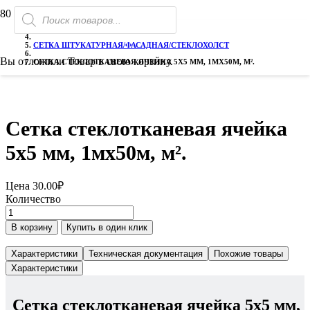
Поиск
ГЛАВНАЯ
товаров
СЕТКА
СЕТКА ШТУКАТУРНАЯ/ФАСАДНАЯ/СТЕКЛОХОЛСТ
Вы отложили
Товар
в свою корзину.
СЕТКА СТЕКЛОТКАНЕВАЯ ЯЧЕЙКА 5Х5 ММ, 1МХ50М, М².
Сетка стеклотканевая ячейка
5х5 мм, 1мх50м, м².
Цена
30.00
₽
Количество
Количество
товара
В корзину
Купить в один клик
Сетка
стеклотканевая
Характеристики
Техническая документация
Похожие товары
ячейка
Характеристики
5х5
мм,
1мх50м,
Сетка стеклотканевая ячейка 5х5 мм,