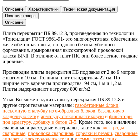
Описание
Характеристики
Техническая документация
Похожие товары
Описание
Плита перекрытия ПБ 89.12-8,
произведенная
по технологии
«Тэнсиланд»
ГОСТ 9561-91-
это многопустотная, облегченная
железобетонная
плита,
стендового безопалубочного
формования, армированная высокопрочной проволокой
класса ВР-II. В отличие от плит ПК, они более легкие, гладкие
и ровные.
Производим плиты перекрытия ПБ под заказ от 2 до 9 метров
с шагом в 10 см
. Толщина плит стандартная- 22 см. По
ширине есть варианты производства- 94 см, 1 м и 1,2 м.
Плиты выдерживают нагрузку 800 кг/м2.
У нас Вы можете купить плиту перекрытия ПБ 89.12-8 и
другие строительные материалы:
газобетонные блоки
,
несъемную опалубку из u-образных блоков
,
базальтовую
кладочную сетку
,
арматуру стеклопластиковую
и
фиксаторы
под арматуру
,
добавку в бетон Д-5
.
Кроме того, все в наличии
сварочные и расходные материалы, такие как
электроды
сварочные
,
проволока сварочная
,
горелки и резаки
,
сварочные
аппараты
,
электрододержатели
и
клеммы заземления
,