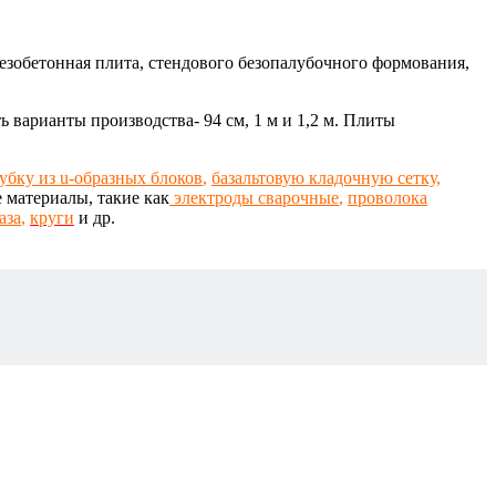
езобетонная
плита,
стендового безопалубочного формования,
ь варианты производства- 94 см, 1 м и 1,2 м.
Плиты
убку из u-образных блоков
,
базальтовую кладочную сетку
,
 материалы, такие как
электроды сварочные
,
проволока
аза
,
круги
и др.