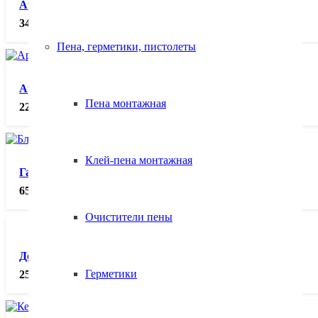
Арматура стеклопластиковая АКС 10 ГОСТ, пог.м
34.00
₽
Пена, герметики, пистолеты
Арматура стеклопластиковая АКС 8 ГОСТ, пог.м
Пена монтажная
22.00
₽
Клей-пена монтажная
Газобетонные блоки 625х200х300 D500, м³.
6500.00
₽
Очистители пены
Добавка комплексная к цементу, бетону Д-5 (1 кг), кг.
Герметики
250.00
₽