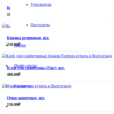
Утеплители
Кельма для газобетона 300, шт.
1090.00
₽
Пистолеты
Киянка резиновая, шт.
250.00
₽
Акции
Прайс-листы
Клей для газобетона (25кг), шт.
400.00
₽
Контакты
Очки защитные, шт.
150.00
₽