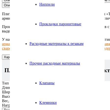
Описание
Характеристики
Техническая документация
Похожие 
ПБ
Ниппели
Описание
87.12-
8
Плита перекрытия ПБ 87.12-8,
произведенная
по технологии «
армированная высокопрочной проволокой класса ВР-II. В отлич
Прокладки паронитовые
Производим плиты перекрытия ПБ под заказ от 2 до 9 метров
с
выдерживают нагрузку 800 кг/м2.
У нас Вы можете купить плиту перекрытия ПБ 87.12-8 и други
Расходные материалы к резакам
арматуру стеклопластиковую
и
фиксаторы под арматуру
,
добавк
сварочная
,
горелки и резаки
,
сварочные аппараты
,
электрододе
Характеристики
Прочие расходные материалы
Плита перекрытия ПБ 87.12-8
– харак
Клапаны
Тип товара:
Плита перекрытия ПБ
Длина, мм:
8680
Ширина, мм:
1195
Высота, мм:
220
Вес, т:
3,130
Клемники
Нагрузка:
8 (800 кг/м2)