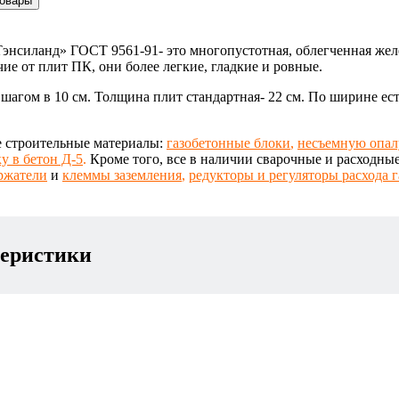
товары
Тэнсиланд»
ГОСТ 9561-91-
это многопустотная, облегченная
жел
ие от плит ПК, они более легкие, гладкие и ровные.
 шагом в 10 см
. Толщина плит стандартная- 22 см. По ширине ест
е строительные материалы:
газобетонные блоки
,
несъемную опал
у в бетон Д-5
.
Кроме того, все в наличии сварочные и расходные
ржатели
и
клеммы заземления
,
редукторы и регуляторы расхода г
теристики