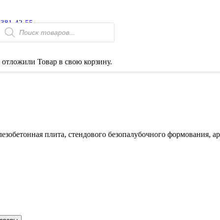
 381-42-55
Поиск
товаров
 отложили
Товар
в свою корзину.
езобетонная плита, стендового безопалубочного формования, ар