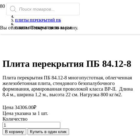
Поиск
ГЛАВНАЯ
товаров
ГАЗОБЕТОН
ПЛИТЫ ПЕРЕКРЫТИЙ ПБ
Вы отложили
Товар
в свою корзину.
ПЛИТА ПЕРЕКРЫТИЯ ПБ 84.12-8
Плита перекрытия ПБ 84.12-8
Плита перекрытия ПБ 84.12-8 многопустотная, облегченная
железобетонная плита, стендового безопалубочного
формования, армированная проволокой класса ВР-II. Длина
8,4 м., ширина 1,2 м., высота 22 см. Нагрузка 800 кг/м2.
Цена
34306.00
₽
Цена указана за 1 шт.
Количество
Количество
товара
В корзину
Купить в один клик
Плита