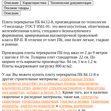
перекрытия
Описание
Характеристики
Техническая документация
ПБ
Похожие товары
84.12-
Описание
8
Плита перекрытия ПБ 84.12-8,
произведенная
по технологии
«Тэнсиланд»
ГОСТ 9561-91-
это многопустотная, облегченная
железобетонная
плита,
стендового безопалубочного
формования, армированная высокопрочной проволокой
класса ВР-II. В отличие от плит ПК, они более легкие, гладкие
и ровные.
Производим плиты перекрытия ПБ под заказ от 2 до 9 метров
с шагом в 10 см
. Толщина плит стандартная- 22 см. По
ширине есть варианты производства- 94 см, 1 м и 1,2 м.
Плиты выдерживают нагрузку 800 кг/м2.
У нас Вы можете купить плиту перекрытия ПБ 84.12-8 и
другие строительные материалы:
газобетонные блоки
,
несъемную опалубку из u-образных блоков
,
базальтовую
кладочную сетку
,
арматуру стеклопластиковую
и
фиксаторы
под арматуру
,
добавку в бетон Д-5
.
Кроме того, все в наличии
сварочные и расходные материалы, такие как
электроды
сварочные
,
проволока сварочная
,
горелки и резаки
,
сварочные
аппараты
,
электрододержатели
и
клеммы заземления
,
редукторы и регуляторы расхода газа
,
круги
и др.