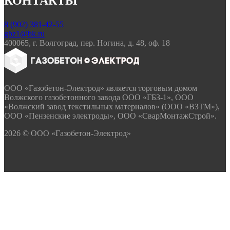
КОНТАКТЫ
8 (902) 381-42-55
gbz1@bk.ru
400065, г. Волгоград, пер. Ногина, д. 48, оф. 18
ООО «Газобетон-Электрод» является торговым домом
Волжского газобетонного завода ООО «ГБЗ-1», ООО
«Волжский завод текстильных материалов» (ООО «ВЗТМ»),
ООО «Пензенские электроды», ООО «СварМонтажСтрой».
2026 © ООО «Газобетон-Электрод»