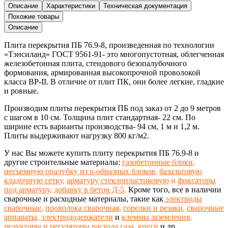
перекрытия
Описание
Характеристики
Техническая документация
ПБ
Похожие товары
76.9-
Описание
8
Плита перекрытия ПБ 76.9-8,
произведенная
по технологии
«Тэнсиланд»
ГОСТ 9561-91-
это многопустотная, облегченная
железобетонная
плита,
стендового безопалубочного
формования, армированная высокопрочной проволокой
класса ВР-II. В отличие от плит ПК, они более легкие, гладкие
и ровные.
Производим плиты перекрытия ПБ под заказ от 2 до 9 метров
с шагом в 10 см
. Толщина плит стандартная- 22 см. По
ширине есть варианты производства- 94 см, 1 м и 1,2 м.
Плиты выдерживают нагрузку 800 кг/м2.
У нас Вы можете купить плиту перекрытия ПБ 76.9-8 и
другие строительные материалы:
газобетонные блоки
,
несъемную опалубку из u-образных блоков
,
базальтовую
кладочную сетку
,
арматуру стеклопластиковую
и
фиксаторы
под арматуру
,
добавку в бетон Д-5
.
Кроме того, все в наличии
сварочные и расходные материалы, такие как
электроды
сварочные
,
проволока сварочная
,
горелки и резаки
,
сварочные
аппараты
,
электрододержатели
и
клеммы заземления
,
редукторы и регуляторы расхода газа
,
круги
и др.