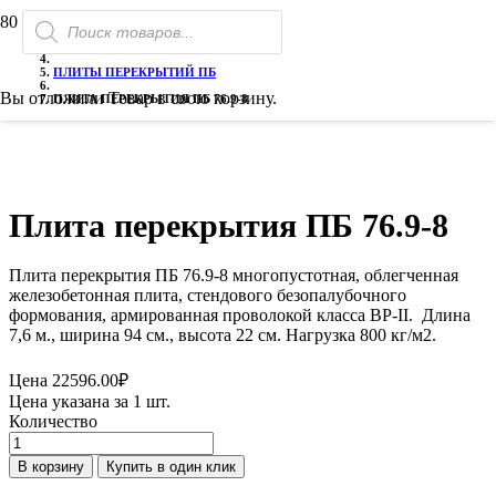
Поиск
ГЛАВНАЯ
товаров
ГАЗОБЕТОН
ПЛИТЫ ПЕРЕКРЫТИЙ ПБ
Вы отложили
Товар
в свою корзину.
ПЛИТА ПЕРЕКРЫТИЯ ПБ 76.9-8
Плита перекрытия ПБ 76.9-8
Плита перекрытия ПБ 76.9-8 многопустотная, облегченная
железобетонная плита, стендового безопалубочного
формования, армированная проволокой класса ВР-II. Длина
7,6 м., ширина 94 см., высота 22 см. Нагрузка 800 кг/м2.
Цена
22596.00
₽
Цена указана за 1 шт.
Количество
Количество
товара
В корзину
Купить в один клик
Плита