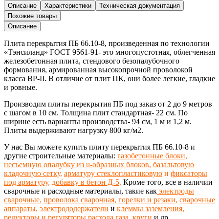
перекрытия
Описание
Характеристики
Техническая документация
ПБ
Похожие товары
66.10-
Описание
8
Плита перекрытия ПБ 66.10-8,
произведенная
по технологии
«Тэнсиланд»
ГОСТ 9561-91-
это многопустотная, облегченная
железобетонная
плита,
стендового безопалубочного
формования, армированная высокопрочной проволокой
класса ВР-II. В отличие от плит ПК, они более легкие, гладкие
и ровные.
Производим плиты перекрытия ПБ под заказ от 2 до 9 метров
с шагом в 10 см
. Толщина плит стандартная- 22 см. По
ширине есть варианты производства- 94 см, 1 м и 1,2 м.
Плиты выдерживают нагрузку 800 кг/м2.
У нас Вы можете купить плиту перекрытия ПБ 66.10-8 и
другие строительные материалы:
газобетонные блоки
,
несъемную опалубку из u-образных блоков
,
базальтовую
кладочную сетку
,
арматуру стеклопластиковую
и
фиксаторы
под арматуру
,
добавку в бетон Д-5
.
Кроме того, все в наличии
сварочные и расходные материалы, такие как
электроды
сварочные
,
проволока сварочная
,
горелки и резаки
,
сварочные
аппараты
,
электрододержатели
и
клеммы заземления
,
редукторы и регуляторы расхода газа
,
круги
и др.