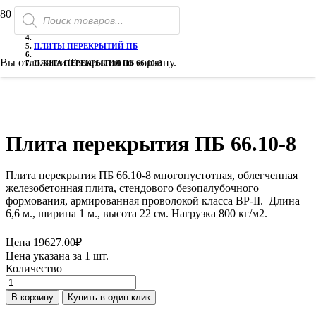
Поиск
ГЛАВНАЯ
товаров
ГАЗОБЕТОН
ПЛИТЫ ПЕРЕКРЫТИЙ ПБ
Вы отложили
Товар
в свою корзину.
ПЛИТА ПЕРЕКРЫТИЯ ПБ 66.10-8
Плита перекрытия ПБ 66.10-8
Плита перекрытия ПБ 66.10-8 многопустотная, облегченная
железобетонная плита, стендового безопалубочного
формования, армированная проволокой класса ВР-II. Длина
6,6 м., ширина 1 м., высота 22 см. Нагрузка 800 кг/м2.
Цена
19627.00
₽
Цена указана за 1 шт.
Количество
Количество
товара
В корзину
Купить в один клик
Плита