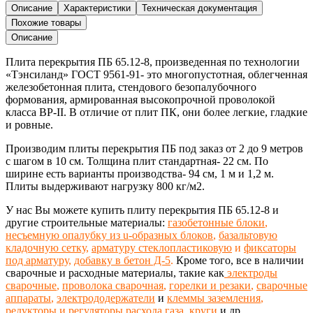
перекрытия
Описание
Характеристики
Техническая документация
ПБ
Похожие товары
65.12-
Описание
8
Плита перекрытия ПБ 65.12-8,
произведенная
по технологии
«Тэнсиланд»
ГОСТ 9561-91-
это многопустотная, облегченная
железобетонная
плита,
стендового безопалубочного
формования, армированная высокопрочной проволокой
класса ВР-II. В отличие от плит ПК, они более легкие, гладкие
и ровные.
Производим плиты перекрытия ПБ под заказ от 2 до 9 метров
с шагом в 10 см
. Толщина плит стандартная- 22 см. По
ширине есть варианты производства- 94 см, 1 м и 1,2 м.
Плиты выдерживают нагрузку 800 кг/м2.
У нас Вы можете купить плиту перекрытия ПБ 65.12-8 и
другие строительные материалы:
газобетонные блоки
,
несъемную опалубку из u-образных блоков
,
базальтовую
кладочную сетку
,
арматуру стеклопластиковую
и
фиксаторы
под арматуру
,
добавку в бетон Д-5
.
Кроме того, все в наличии
сварочные и расходные материалы, такие как
электроды
сварочные
,
проволока сварочная
,
горелки и резаки
,
сварочные
аппараты
,
электрододержатели
и
клеммы заземления
,
редукторы и регуляторы расхода газа
,
круги
и др.