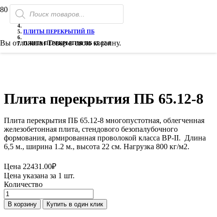
Поиск
ГЛАВНАЯ
товаров
ГАЗОБЕТОН
ПЛИТЫ ПЕРЕКРЫТИЙ ПБ
Вы отложили
Товар
в свою корзину.
ПЛИТА ПЕРЕКРЫТИЯ ПБ 65.12-8
Плита перекрытия ПБ 65.12-8
Плита перекрытия ПБ 65.12-8 многопустотная, облегченная
железобетонная плита, стендового безопалубочного
формования, армированная проволокой класса ВР-II. Длина
6,5 м., ширина 1.2 м., высота 22 см. Нагрузка 800 кг/м2.
Цена
22431.00
₽
Цена указана за 1 шт.
Количество
Количество
товара
В корзину
Купить в один клик
Плита