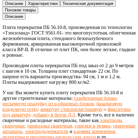
перекрытия
Описание
Характеристики
Техническая документация
ПБ
Похожие товары
56.10-
Описание
8
Плита перекрытия ПБ 56.10-8,
произведенная
по технологии
«Тэнсиланд»
ГОСТ 9561-91-
это многопустотная, облегченная
железобетонная
плита,
стендового безопалубочного
формования, армированная высокопрочной проволокой
класса ВР-II. В отличие от плит ПК, они более легкие, гладкие
и ровные.
Производим плиты перекрытия ПБ под заказ от 2 до 9 метров
с шагом в 10 см
. Толщина плит стандартная- 22 см. По
ширине есть варианты производства- 94 см, 1 м и 1,2 м.
Плиты выдерживают нагрузку 800 кг/м2.
У нас Вы можете купить плиту перекрытия ПБ 56.10-8 и
другие строительные материалы:
газобетонные блоки
,
несъемную опалубку из u-образных блоков
,
базальтовую
кладочную сетку
,
арматуру стеклопластиковую
и
фиксаторы
под арматуру
,
добавку в бетон Д-5
.
Кроме того, все в наличии
сварочные и расходные материалы, такие как
электроды
сварочные
,
проволока сварочная
,
горелки и резаки
,
сварочные
аппараты
,
электрододержатели
и
клеммы заземления
,
редукторы и регуляторы расхода газа
,
круги
и др.