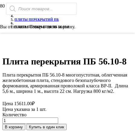
Поиск
ГЛАВНАЯ
товаров
ГАЗОБЕТОН
ПЛИТЫ ПЕРЕКРЫТИЙ ПБ
Вы отложили
Товар
в свою корзину.
ПЛИТА ПЕРЕКРЫТИЯ ПБ 56.10-8
Плита перекрытия ПБ 56.10-8
Плита перекрытия ПБ 56.10-8 многопустотная, облегченная
железобетонная плита, стендового безопалубочного
формования, армированная проволокой класса ВР-II. Длина
5,6 м., ширина 1 м., высота 22 см. Нагрузка 800 кг/м2.
Цена
15611.00
₽
Цена указана за 1 шт.
Количество
Количество
товара
В корзину
Купить в один клик
Плита