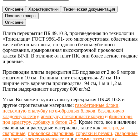
Описание
Характеристики
Техническая документация
Похожие товары
Описание
Плита перекрытия ПБ 49.10-8,
произведенная
по технологии
«Тэнсиланд»
ГОСТ 9561-91-
это многопустотная, облегченная
железобетонная
плита,
стендового безопалубочного
формования, армированная высокопрочной проволокой
класса ВР-II. В отличие от плит ПК, они более легкие, гладкие
и ровные.
Производим плиты перекрытия ПБ под заказ от 2 до 9 метров
с шагом в 10 см
. Толщина плит стандартная- 22 см. По
ширине есть варианты производства- 94 см, 1 м и 1,2 м.
Плиты выдерживают нагрузку 800 кг/м2.
У нас Вы можете купить плиту перекрытия ПБ 49.10-8 и
другие строительные материалы:
газобетонные блоки
,
несъемную опалубку из u-образных блоков
,
базальтовую
кладочную сетку
,
арматуру стеклопластиковую
и
фиксаторы
под арматуру
,
добавку в бетон Д-5
.
Кроме того, все в наличии
сварочные и расходные материалы, такие как
электроды
сварочные
,
проволока сварочная
,
горелки и резаки
,
сварочные
аппараты
,
электрододержатели
и
клеммы заземления
,