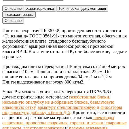
Описание
Характеристики
Техническая документация
Похожие товары
Описание
Плита перекрытия ПБ 36.9-8,
произведенная
по технологии
«Тэнсиланд»
ГОСТ 9561-91-
это многопустотная, облегченная
железобетонная
плита,
стендового безопалубочного
формования, армированная высокопрочной проволокой
класса ВР-II. В отличие от плит ПК, они более легкие, гладкие
и ровные.
Производим плиты перекрытия ПБ под заказ от 2 до 9 метров
с шагом в 10 см
. Толщина плит стандартная- 22 см. По
ширине есть варианты производства- 94 см, 1 м и 1,2 м.
Плиты выдерживают нагрузку 800 кг/м2.
У нас Вы можете купить плиту перекрытия ПБ 36.9-8 и
другие строительные материалы:
газобетонные блоки
,
несъемную опалубку из u-образных блоков
,
базальтовую
кладочную сетку
,
арматуру стеклопластиковую
и
фиксаторы
под арматуру
,
добавку в бетон Д-5
.
Кроме того, все в наличии
сварочные и расходные материалы, такие как
электроды
сварочные
,
проволока сварочная
,
горелки и резаки
,
сварочные
аппараты
,
электрододержатели
и
клеммы заземления
,