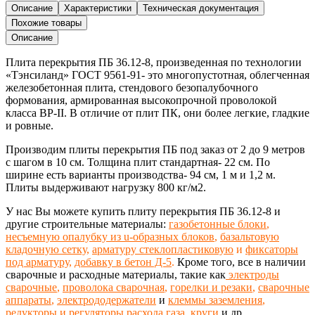
перекрытия
Описание
Характеристики
Техническая документация
ПБ
Похожие товары
36.12-
Описание
8
Плита перекрытия ПБ 36.12-8,
произведенная
по технологии
«Тэнсиланд»
ГОСТ 9561-91-
это многопустотная, облегченная
железобетонная
плита,
стендового безопалубочного
формования, армированная высокопрочной проволокой
класса ВР-II. В отличие от плит ПК, они более легкие, гладкие
и ровные.
Производим плиты перекрытия ПБ под заказ от 2 до 9 метров
с шагом в 10 см
. Толщина плит стандартная- 22 см. По
ширине есть варианты производства- 94 см, 1 м и 1,2 м.
Плиты выдерживают нагрузку 800 кг/м2.
У нас Вы можете купить плиту перекрытия ПБ 36.12-8 и
другие строительные материалы:
газобетонные блоки
,
несъемную опалубку из u-образных блоков
,
базальтовую
кладочную сетку
,
арматуру стеклопластиковую
и
фиксаторы
под арматуру
,
добавку в бетон Д-5
.
Кроме того, все в наличии
сварочные и расходные материалы, такие как
электроды
сварочные
,
проволока сварочная
,
горелки и резаки
,
сварочные
аппараты
,
электрододержатели
и
клеммы заземления
,
редукторы и регуляторы расхода газа
,
круги
и др.