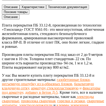
Описание
Характеристики
Техническая документация
Похожие товары
Описание
Плита перекрытия ПБ 33.12-8,
произведенная
по технологии
«Тэнсиланд»
ГОСТ 9561-91-
это многопустотная, облегченная
железобетонная
плита,
стендового безопалубочного
формования, армированная высокопрочной проволокой
класса ВР-II. В отличие от плит ПК, они более легкие, гладкие
и ровные.
Производим плиты перекрытия ПБ под заказ от 2 до 9 метров
с шагом в 10 см
. Толщина плит стандартная- 22 см. По
ширине есть варианты производства- 94 см, 1 м и 1,2 м.
Плиты выдерживают нагрузку 800 кг/м2.
У нас Вы можете купить плиту перекрытия ПБ 33.12-8 и
другие строительные материалы:
газобетонные блоки
,
несъемную опалубку из u-образных блоков
,
базальтовую
кладочную сетку
,
арматуру стеклопластиковую
и
фиксаторы
под арматуру
,
добавку в бетон Д-5
.
Кроме того, все в наличии
сварочные и расходные материалы, такие как
электроды
сварочные
,
проволока сварочная
,
горелки и резаки
,
сварочные
аппараты
,
электрододержатели
и
клеммы заземления
,