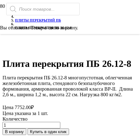
Поиск
ГЛАВНАЯ
товаров
ГАЗОБЕТОН
ПЛИТЫ ПЕРЕКРЫТИЙ ПБ
Вы отложили
Товар
в свою корзину.
ПЛИТА ПЕРЕКРЫТИЯ ПБ 26.12-8
Плита перекрытия ПБ 26.12-8
Плита перекрытия ПБ 26.12-8 многопустотная, облегченная
железобетонная плита, стендового безопалубочного
формования, армированная проволокой класса ВР-II. Длина
2,6 м., ширина 1,2 м., высота 22 см. Нагрузка 800 кг/м2.
Цена
7752.00
₽
Цена указана за 1 шт.
Количество
Количество
товара
В корзину
Купить в один клик
Плита