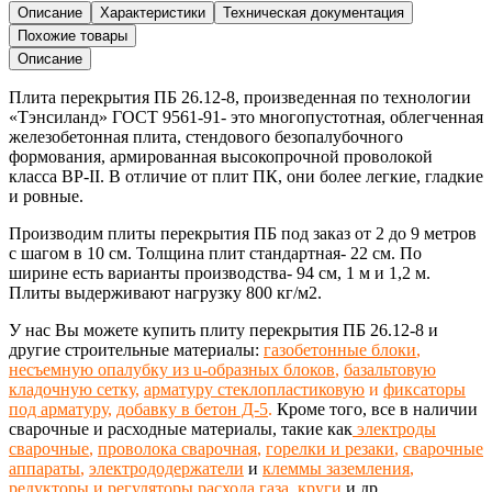
перекрытия
Описание
Характеристики
Техническая документация
ПБ
Похожие товары
26.12-
Описание
8
Плита перекрытия ПБ 26.12-8,
произведенная
по технологии
«Тэнсиланд»
ГОСТ 9561-91-
это многопустотная, облегченная
железобетонная
плита,
стендового безопалубочного
формования, армированная высокопрочной проволокой
класса ВР-II. В отличие от плит ПК, они более легкие, гладкие
и ровные.
Производим плиты перекрытия ПБ под заказ от 2 до 9 метров
с шагом в 10 см
. Толщина плит стандартная- 22 см. По
ширине есть варианты производства- 94 см, 1 м и 1,2 м.
Плиты выдерживают нагрузку 800 кг/м2.
У нас Вы можете купить плиту перекрытия ПБ 26.12-8 и
другие строительные материалы:
газобетонные блоки
,
несъемную опалубку из u-образных блоков
,
базальтовую
кладочную сетку
,
арматуру стеклопластиковую
и
фиксаторы
под арматуру
,
добавку в бетон Д-5
.
Кроме того, все в наличии
сварочные и расходные материалы, такие как
электроды
сварочные
,
проволока сварочная
,
горелки и резаки
,
сварочные
аппараты
,
электрододержатели
и
клеммы заземления
,
редукторы и регуляторы расхода газа
,
круги
и др.