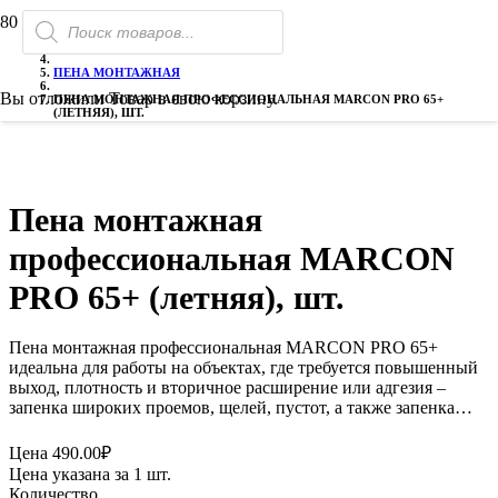
Поиск
ГЛАВНАЯ
товаров
ПЕНА, ГЕРМЕТИКИ, ПИСТОЛЕТЫ
ПЕНА МОНТАЖНАЯ
Вы отложили
Товар
в свою корзину.
ПЕНА МОНТАЖНАЯ ПРОФЕССИОНАЛЬНАЯ MARCON PRO 65+
(ЛЕТНЯЯ), ШТ.
Пена монтажная
профессиональная MARCON
PRO 65+ (летняя), шт.
Пена монтажная профессиональная MARCON PRO 65+
идеальна для работы на объектах, где требуется повышенный
выход, плотность и вторичное расширение или адгезия –
запенка широких проемов, щелей, пустот, а также запенка…
Цена
490.00
₽
Цена указана за 1 шт.
Количество