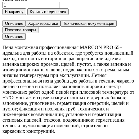
Количество
товара
В корзину
Купить в один клик
Пена
монтажная
Описание
Характеристики
Техническая документация
профессиональная
Похожие товары
MARCON
Описание
PRO
65+
Пена монтажная профессиональная MARCON PRO 65+
(летняя),
идеальна для работы на объектах, где требуется повышенный
шт.
выход, плотность и вторичное расширение или адгезия –
запенка широких проемов, щелей, пустот, а также запенка и
изоляция монтажных швов, подверженных экстремальным
низким температурам при эксплуатации. Летняя
профессиональная пена удобна для работы в течение жаркого
летнего сезона и позволяет выполнять широкий спектр
монтажных работ одной пеной при плюсовой температуре от
+5°С: монтаж и герметизация оконных и дверных блоков;
заполнение, уплотнение, герметизация отверстий, щелей и
пустот; фиксация и изоляция труб, технических и
инженерных коммуникаций; установка и герметизация
стеновых панелей, откосов, подоконников; герметизация,
тепло- и шумоизоляция помещений, строительно —
каркасных конструкций.