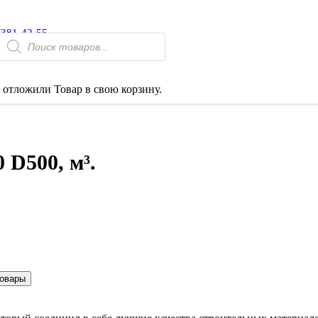
 381-42-55
Поиск
товаров
 отложили
Товар
в свою корзину.
 D500, м³.
товары