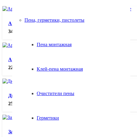
Пена, герметики, пистолеты
Арматура стеклопластиковая АКС 10 ГОСТ, пог.м
34.00
₽
Пена монтажная
Арматура стеклопластиковая АКС 8 ГОСТ, пог.м
22.00
₽
Клей-пена монтажная
Очистители пены
Дюбель РД10, шт.
25.00
₽
Герметики
Захват для газобетонных блоков, шт.