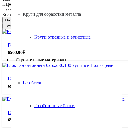
Паропроницаемость:
0,22 мг/(мчПа)
Назначение:
Перегородочный
Круги для обработки металла
Количество на поддоне (1,5 м3), шт.:
120
Техническая документация
Похожие товары
Круги отрезные и зачистные
Газобетонные блоки 625х250х100 D500, м³.
6500.00
₽
Строительные материалы
Газобетонные блоки 625х250х100 D600, м³.
Газобетон
6900.00
₽
Газобетонные блоки
Газобетонные блоки 625х250х120 D500, м³.
6500.00
₽