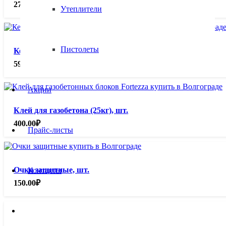
2750.00
₽
Утеплители
Пистолеты
Кельма для газобетона 100, шт.
590.00
₽
Акции
Клей для газобетона (25кг), шт.
400.00
₽
Прайс-листы
Очки защитные, шт.
Контакты
150.00
₽