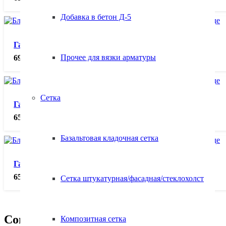
Добавка в бетон Д-5
Газобетонные блоки 625х250х200 D600, м³.
Прочее для вязки арматуры
6900.00
₽
Сетка
Газобетонные блоки 625х250х300 D400, м³.
6500.00
₽
Базальтовая кладочная сетка
Газобетонные блоки 625х250х300 D500, м³.
6500.00
₽
Сетка штукатурная/фасадная/стеклохолст
Сопутствующие товары
Композитная сетка