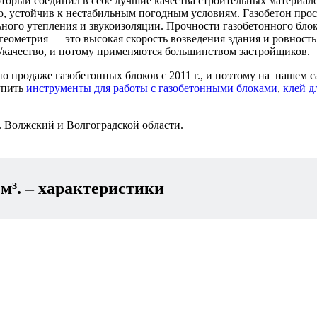
орый соединил в себе лучшие качества строительных материало
, устойчив к нестабильным погодным условиям. Газобетон прост
ного утепления и звукоизоляции. Прочности газобетонного блок
еометрия — это высокая скорость возведения здания и ровность
качество, и потому применяются большинством застройщиков.
 продаже газобетонных блоков с 2011 г., и поэтому на нашем 
купить
инструменты для работы с газобетонными блоками
,
клей д
г. Волжский и Волгоградской области.
м³.
– характеристики