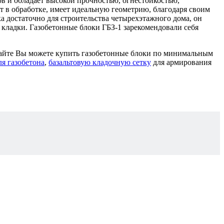
в и обладает высокой прочностью, огнестойкостью,
 в обработке, имеет идеальную геометрию, благодаря своим
а достаточно для строительства четырехэтажного дома, он
 кладки. Газобетонные блоки ГБЗ-1 зарекомендовали себя
сайте Вы можете купить газобетонные блоки по минимальным
ля газобетона
,
базальтовую кладочную сетку
для армирования