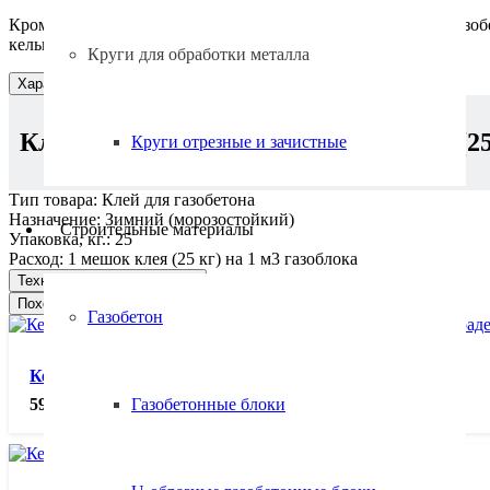
Кроме того, у нас Вы можете купить не только клей для газоб
кельмы для нанесения клеевого раствора.
Круги для обработки металла
Характеристики
Клей для газобетона морозостойкий (25
Круги отрезные и зачистные
Тип товара:
Клей для газобетона
Назначение:
Зимний (морозостойкий)
Строительные материалы
Упаковка, кг.:
25
Расход:
1 мешок клея (25 кг) на 1 м3 газоблока
Техническая документация
Похожие товары
Газобетон
Кельма для газобетона 100, шт.
Газобетонные блоки
590.00
₽