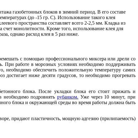
ажа газобетонных блоков в зимний период. В его составе
пературах (до -15 гр. С). Использование такого клея
еевого пространства составляет всего 2-2,5 мм. Кладка из
а счет монолитности. Кроме того, использование клея для
за, однако расход клея в 5 раз ниже.
перемешать с помощью профессионального миксера или дрели со
ть. При работе в морозных условиях необходимо поддерживать
го, необходимо обеспечить положительную температуру самих
з достигает ниже десяти градусов, то необходимо прогревать
обетонного блока. После укладки блока его стоит прижать и
ов необходимо подровнять
рубанком.
Уже через 10 минут, при
онного блока и окружающей среды во время работы должна быть
творе, придают пластичность, мощную адгезию (прилипаемость)