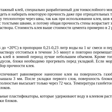
тажный клей, специально разработанный для тонкослойного монт
ть и набирать некоторую прочность даже при отрицательных тем
теплопотери через швы, так как при использовании клея, шов кл
с толстыми швами, и потому общая прочность стены возрастает з
створа. Стоимость клея выше стоимости цемента примерно в 2 ра
 до +20ºС) в пропорции 0,21-0,23 литр воды на 1 кг смеси и 
раствору отстояться в течение 3-5 минут и повторно перемеша
ть клей в зимний период лучше небольшим объемом. Кроме то
дусов, блоки необходимо прогревать перед укладкой. Если моро
бор прочности клея.
беспечивает равномерное нанесение клея на поверхность газ
вышала 3 мм. После укладки первого слоя, поверхность блок
олностью высыхает только через 72 часа. Температура газобет
локов.
льные пластификаторы, которые удерживают воду в клеевом рас
ки блоков.