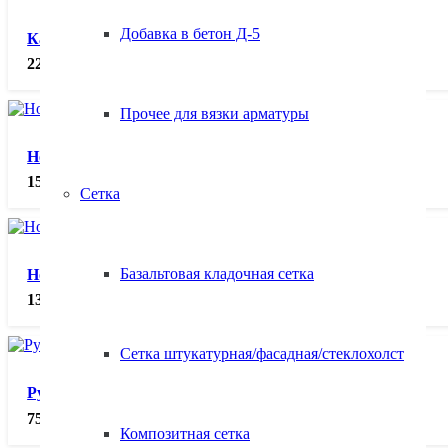
Добавка в бетон Д-5
Каретка для газобетона 300, шт.
2250.00
₽
Прочее для вязки арматуры
Ножовка по газобетону, шт.
1500.00
₽
Сетка
Базальтовая кладочная сетка
Ножовка по газобетону, шт.
1300.00
₽
Сетка штукатурная/фасадная/стеклохолст
Рубанок для газобетона, шт.
750.00
₽
Композитная сетка