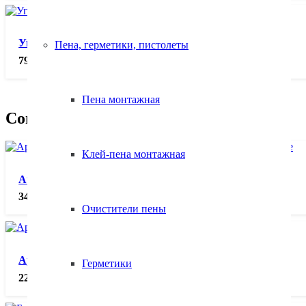
Угольник для газобетона, шт.
Пена, герметики, пистолеты
795.00
₽
Пена монтажная
Сопутствующие товары
Клей-пена монтажная
Арматура стеклопластиковая АКС 10 ГОСТ, пог.м
34.00
₽
Очистители пены
Арматура стеклопластиковая АКС 8 ГОСТ, пог.м
Герметики
22.00
₽