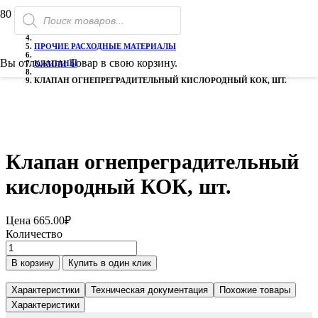
Поиск
ГЛАВНАЯ
товаров
РАСХОДНЫЕ МАТЕРИАЛЫ
ПРОЧИЕ РАСХОДНЫЕ МАТЕРИАЛЫ
Вы отложили
Товар
в свою корзину.
КЛАПАНЫ
КЛАПАН ОГНЕПРЕГРАДИТЕЛЬНЫЙ КИСЛОРОДНЫЙ КОК, ШТ.
Клапан огнепреградительный
кислородный КОК, шт.
Цена
665.00
₽
Количество
Количество
товара
В корзину
Купить в один клик
Клапан
огнепреградительный
Характеристики
Техническая документация
Похожие товары
кислородный
Характеристики
КОК,