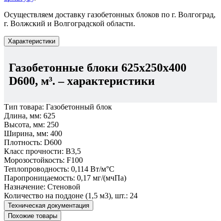
Осуществляем доставку газобетонных блоков по г. Волгоград,
г. Волжский и Волгоградской области.
Характеристики
Газобетонные блоки 625х250х400
D600, м³.
– характеристики
Тип товара:
Газобетонный блок
Длина, мм:
625
Высота, мм:
250
Ширина, мм:
400
Плотность:
D600
Класс прочности:
В3,5
Морозостойкость:
F100
Теплопроводность:
0,114 Вт/м°С
Паропроницаемость:
0,17 мг/(мчПа)
Назначение:
Стеновой
Количество на поддоне (1,5 м3), шт.:
24
Техническая документация
Похожие товары