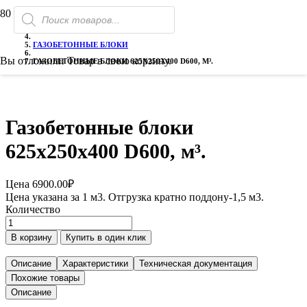
Поиск
ГЛАВНАЯ
товаров
ГАЗОБЕТОН
ГАЗОБЕТОННЫЕ БЛОКИ
Вы отложили
Товар
в свою корзину.
ГАЗОБЕТОННЫЕ БЛОКИ 625Х250Х400 D600, М³.
Газобетонные блоки
625х250х400 D600, м³.
Цена
6900.00
₽
Цена указана за 1 м3. Отгрузка кратно поддону-1,5 м3.
Количество
Количество
товара
В корзину
Купить в один клик
Газобетонные
блоки
Описание
Характеристики
Техническая документация
625х250х400
Похожие товары
D600,
Описание
м³.