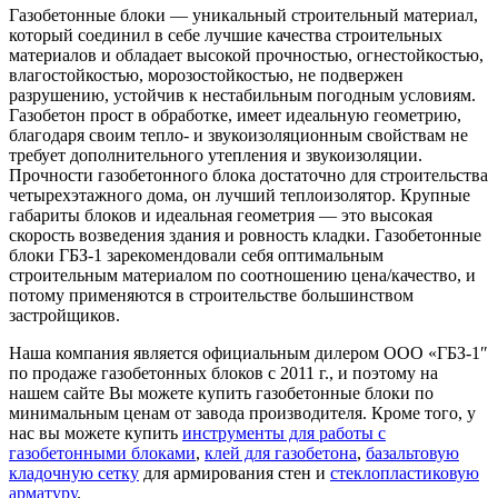
Газобетонные блоки — уникальный строительный материал,
который соединил в себе лучшие качества строительных
материалов и обладает высокой прочностью, огнестойкостью,
влагостойкостью, морозостойкостью, не подвержен
разрушению, устойчив к нестабильным погодным условиям.
Газобетон прост в обработке, имеет идеальную геометрию,
благодаря своим тепло- и звукоизоляционным свойствам не
требует дополнительного утепления и звукоизоляции.
Прочности газобетонного блока достаточно для строительства
четырехэтажного дома, он лучший теплоизолятор. Крупные
габариты блоков и идеальная геометрия — это высокая
скорость возведения здания и ровность кладки. Газобетонные
блоки ГБЗ-1 зарекомендовали себя оптимальным
строительным материалом по соотношению цена/качество, и
потому применяются в строительстве большинством
застройщиков.
Наша компания является официальным дилером ООО «ГБЗ-1″
по продаже газобетонных блоков с 2011 г., и поэтому на
нашем сайте Вы можете купить газобетонные блоки по
минимальным ценам от завода производителя. Кроме того, у
нас вы можете купить
инструменты для работы с
газобетонными блоками
,
клей для газобетона
,
базальтовую
кладочную сетку
для армирования стен и
стеклопластиковую
арматуру
.